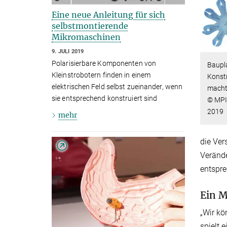
Eine neue Anleitung für sich
selbstmontierende
Mikromaschinen
9. JULI 2019
Polarisierbare Komponenten von
Baupla
Kleinstrobotern finden in einem
Konst
elektrischen Feld selbst zueinander, wenn
macht
sie entsprechend konstruiert sind
© MPI 
2019
mehr
die Ver
Veränd
entspr
Ein M
„Wir kö
spielt 