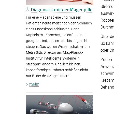
Strömun
Diagnostik mit der Magenpille
auswir
Für eine Magenspiegelung müssen
Roboter
Patienten heute meist noch den Schlauch
Durchmi
eines Endoskops schlucken. Denn
Kapseln mit Kameras, die dafür auch
Über di
geeignet sind, lassen sich bislang nicht
So kann
steuern. Das wollen Wissenschaftler um
oder Ch
Metin Sitti, Direktor am Max-Planck-
Institut für Intelligente Systeme in
Zudem g
Stuttgart, ändern. Und ihre kleinen,
Anwendu
kapselförmigen Roboter schießen nicht
schwimm
nur Bilder des Mageninneren.
Krebsme
mehr
Behandl