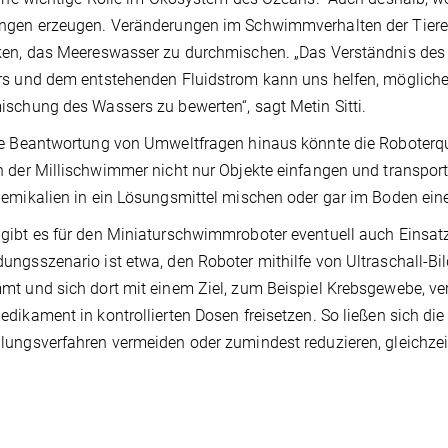
gen erzeugen. Veränderungen im Schwimmverhalten der Tiere k
ken, das Meereswasser zu durchmischen. „Das Verständnis d
s und dem entstehenden Fluidstrom kann uns helfen, mögliche
schung des Wassers zu bewerten“, sagt Metin Sitti.
e Beantwortung von Umweltfragen hinaus könnte die Roboterq
 der Millischwimmer nicht nur Objekte einfangen und transport
emikalien in ein Lösungsmittel mischen oder gar im Boden ei
ibt es für den Miniaturschwimmroboter eventuell auch Einsatz
ngsszenario ist etwa, den Roboter mithilfe von Ultraschall-Bil
t und sich dort mit einem Ziel, zum Beispiel Krebsgewebe, verb
dikament in kontrollierten Dosen freisetzen. So ließen sich d
ungsverfahren vermeiden oder zumindest reduzieren, gleichzeit