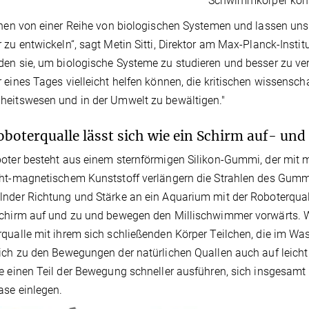
Schwimmkörper konst
rnen von einer Reihe von biologischen Systemen und lassen uns 
 zu entwickeln“, sagt Metin Sitti, Direktor am Max-Planck-Institut
en sie, um biologische Systeme zu studieren und besser zu vers
 eines Tages vielleicht helfen können, die kritischen wissens
eitswesen und in der Umwelt zu bewältigen."
oboterqualle lässt sich wie ein Schirm auf- un
oter besteht aus einem sternförmigen Silikon-Gummi, der mit ma
ht-magnetischem Kunststoff verlängern die Strahlen des Gummi
nder Richtung und Stärke an ein Aquarium mit der Roboterqua
chirm auf und zu und bewegen den Millischwimmer vorwärts. Wi
qualle mit ihrem sich schließenden Körper Teilchen, die im Wa
ich zu den Bewegungen der natürlichen Quallen auch auf leich
e einen Teil der Bewegung schneller ausführen, sich insgesamt
ase einlegen.