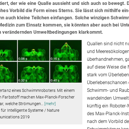
iert, der wie eine Qualle aussieht und sich auch so bewegt. 
ches Vorbild die Form eines Sterns. Sie lässt sich mithilfe
nn auch kleine Teilchen einfangen. Solche winzigen Schwi
 Medizin zum Einsatz kommen, sie könnten aber auch bei Unte
ch verändernden Umweltbedingungen klarkommt.
Quallen sind nicht n
und Meeresökologen f
überhandnehmen, gan
auf diese Weise die 
stark vom Überleben 
Überlebenschancen 
Schwimm- und Raubve
iertanz eines Schwimmroboters: Mit einem
n Farbstoff machen Max-Planck-Forscher
wandelnden Umweltb
bar, welche Strömungen
…
[mehr]
künftig ein Roboter
für Intelligente Systeme / Nature
des Max-Planck-Insti
nications 2019
nach dem Vorbild der