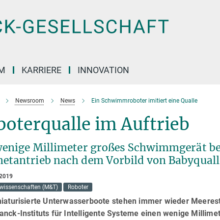
M
KARRIERE
INNOVATION
Newsroom
News
Ein Schwimmroboter imitiert eine Qualle
oterqualle im Auftrieb
wenige Millimeter großes Schwimmgerät be
etantrieb nach dem Vorbild von Babyquall
 2019
lwissenschaften (M&T)
Roboter
niaturisierte Unterwasserboote stehen immer wieder Meerest
anck-Instituts für Intelligente Systeme einen wenige Milli