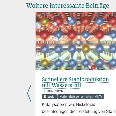
Weitere interessante Beiträge
 die
Schnellere Stahlproduktion
mit Wasserstoff
11. JUNI 2026
(M&T)
Energie
Materialwissenschaften (M&T)
urch den
Katalysatoren wie Nickeloxid
rt über
beschleunigen die Herstellung von Stahl