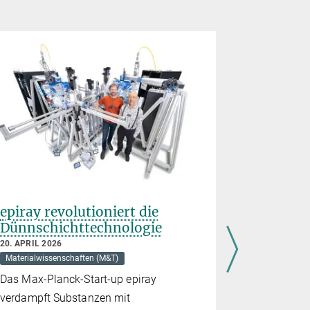
epiray revolutioniert die
Impressi
Dünnschichttechnologie
Meeress
20. APRIL 2026
19. MÄRZ 20
Materialwissenschaften (M&T)
Chemie (M&T
Das Max-Planck-Start-up epiray
Nacktkieme
verdampft Substanzen mit
Muster durc