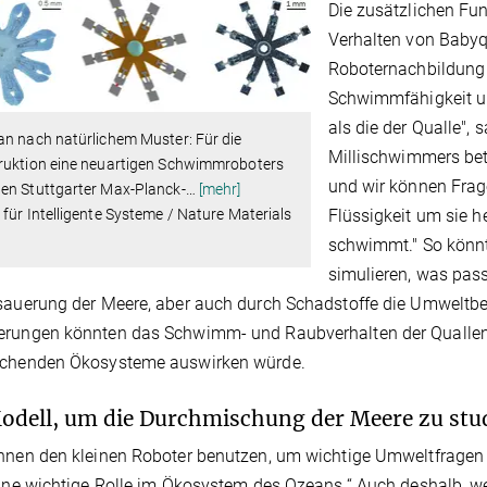
Die zusätzlichen Fu
Verhalten von Babyqu
Roboternachbildung ei
Schwimmfähigkeit u
als die der Qualle", 
n nach natürlichem Muster: Für die
Millischwimmers bet
ruktion eine neuartigen Schwimmroboters
und wir können Frage
en Stuttgarter Max-Planck-
…
[mehr]
für Intelligente Systeme / Nature Materials
Flüssigkeit um sie h
schwimmt." So könnt
simulieren, was pas
sauerung der Meere, aber auch durch Schadstoffe die Umweltb
erungen könnten das Schwimm- und Raubverhalten der Quallen 
echenden Ökosysteme auswirken würde.
odell, um die Durchmischung der Meere zu stu
nnen den kleinen Roboter benutzen, um wichtige Umweltfragen zu
eine wichtige Rolle im Ökosystem des Ozeans.“ Auch deshalb, w