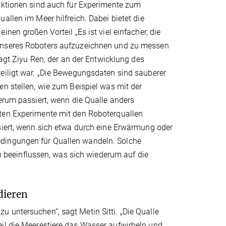
nktionen sind auch für Experimente zum
allen im Meer hilfreich. Dabei bietet die
nen großen Vorteil „Es ist viel einfacher, die
nseres Roboters aufzuzeichnen und zu messen
sagt Ziyu Ren, der an der Entwicklung des
eiligt war. „Die Bewegungsdaten sind sauberer
n stellen, wie zum Beispiel was mit der
erum passiert, wenn die Qualle anders
en Experimente mit den Roboterquallen
siert, wenn sich etwa durch eine Erwärmung oder
edingungen für Quallen wandeln. Solche
beeinflussen, was sich wiederum auf die
dieren
 untersuchen“, sagt Metin Sitti. „Die Qualle
eil die Meerestiere das Wasser aufwirbeln und