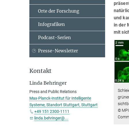
präsent
natürli
Orte der Forschung
und ka
Infografiken
in der
mit si
Podcast-Serien
Presse-Newsletter
Kontakt
Linda Behringer
Schle
Press and Public Relations
grüne
Max-Planck-Institut für Intelligente
sicht
Systeme, Standort Stuttgart, Stuttgart
© MPI 
+49 151 2300-1111
Commu
linda.behringer@...