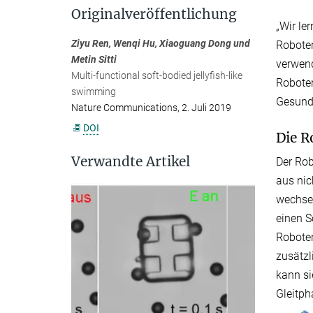
Originalveröffentlichung
„Wir le
Ziyu Ren, Wenqi Hu, Xiaoguang Dong und
Roboter
Metin Sitti
verwend
Multi-functional soft-bodied jellyfish-like
Roboter
swimming
Gesundh
Nature Communications, 2. Juli 2019
DOI
Die R
Verwandte Artikel
Der Rob
aus nic
wechsel
einen S
Roboter
zusätzl
kann si
Gleitph