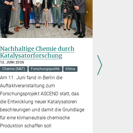
Nachhaltige Chemie durch
Schnelle
Katalysatorforschung
mit Was
12. JUNI 2026
11. JUNI 202
Chemie (M&T)
Forschungspolitik
Klima
Energie
Ma
Am 11. Juni fand in Berlin die
Katalysator
Auftaktveranstaltung zum
beschleunig
Forschungsprojekt ASCEND statt, das
und machen 
die Entwicklung neuer Katalysatoren
beschleunigen und damit die Grundlage
für eine klimaneutrale chemische
Produktion schaffen soll