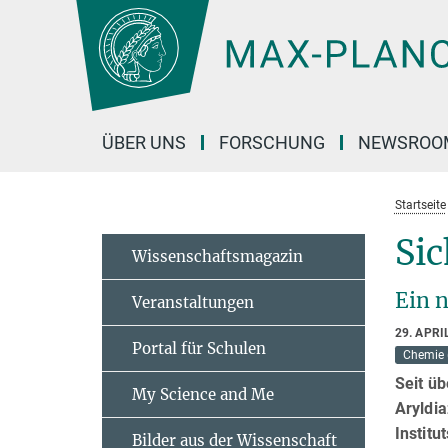
Hauptinhalt
ÜBER UNS
FORSCHUNG
NEWSROO
Startseite
Sic
Wissenschaftsmagazin
Ein 
Veranstaltungen
29. APRI
Portal für Schulen
Chemie 
Seit üb
My Science and Me
Aryldia
Institu
Bilder aus der Wissenschaft