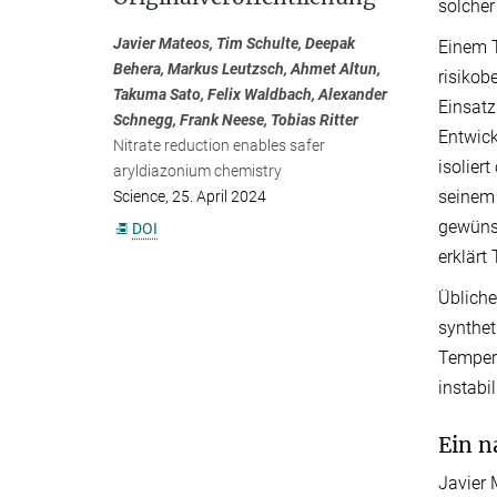
solcher
Javier Mateos, Tim Schulte, Deepak
Einem T
Behera, Markus Leutzsch, Ahmet Altun,
risikob
Takuma Sato, Felix Waldbach, Alexander
Einsatz
Schnegg, Frank Neese, Tobias Ritter
Entwick
Nitrate reduction enables safer
isolier
aryldiazonium chemistry
seinem 
Science, 25. April 2024
gewünsc
DOI
erklärt
Übliche
synthet
Tempera
instabil
Ein n
Javier 