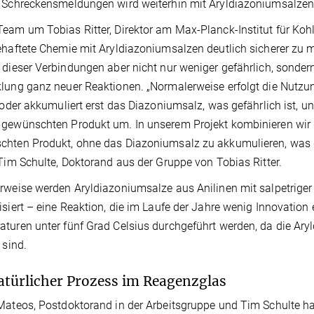
 Schreckensmeldungen wird weiterhin mit Aryldiazoniumsalzen 
eam um Tobias Ritter, Direktor am Max-Planck-Institut für Kohl
ehaftete Chemie mit Aryldiazoniumsalzen deutlich sicherer zu
 dieser Verbindungen aber nicht nur weniger gefährlich, sondern
lung ganz neuer Reaktionen. „Normalerweise erfolgt die Nutzu
t oder akkumuliert erst das Diazoniumsalz, was gefährlich ist, u
gewünschten Produkt um. In unserem Projekt kombinieren wir 
hten Produkt, ohne das Diazoniumsalz zu akkumulieren, was das
 Tim Schulte, Doktorand aus der Gruppe von Tobias Ritter.
rweise werden Aryldiazoniumsalze aus Anilinen mit salpetriger
isiert – eine Reaktion, die im Laufe der Jahre wenig Innovation
turen unter fünf Grad Celsius durchgeführt werden, da die Ar
 sind.
atürlicher Prozess im Reagenzglas
Mateos, Postdoktorand in der Arbeitsgruppe und Tim Schulte ha