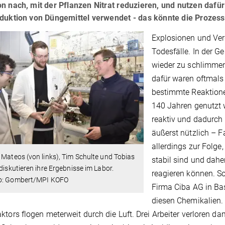
n nach, mit der Pflanzen Nitrat reduzieren, und nutzen dafür
oduktion von Düngemittel verwendet - das könnte die Prozes
Explosionen und Ver
Todesfälle. In der 
wieder zu schlimmen
dafür waren oftmals 
bestimmte Reaktione
140 Jahren genutzt w
reaktiv und dadurch 
äußerst nützlich – F
allerdings zur Folge
 Mateos (von links), Tim Schulte und Tobias
stabil sind und dahe
 diskutieren ihre Ergebnisse im Labor.
reagieren können. S
o: Gombert/MPI KOFO
Firma Ciba AG in Ba
diesen Chemikalien. 
ktors flogen meterweit durch die Luft. Drei Arbeiter verloren da