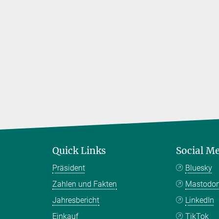
Quick Links
Social M
Präsident
Bluesky
Zahlen und Fakten
Mastodo
Jahresbericht
LinkedIn
Einkauf
TikTok