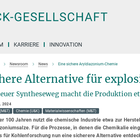
M
KARRIERE
INNOVATION
Newsroom
News
Eine sichere Aryldiazonium-Chemie
here Alternative für explo
neuer Syntheseweg macht die Produktion et
L 2024
(M&T)
Chemie (U&K)
Materialwissenschaften (M&T)
er 100 Jahren nutzt die chemische Industrie etwa zur Herste
zoniumsalze. Für die Prozesse, in denen die Chemikalie ein
ts für Kohlenforschung nun eine sicherere Alternative entde