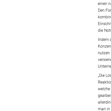
einen n
Den For
kombini
Einschr
die Not
Indem d
Konzent
nutzen 
verwend
Unterne
„Die Lö
Reaktio
welche 
gearbei
allerdi
man in 