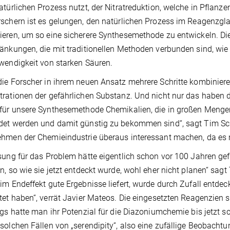
atürlichen Prozess nutzt, der Nitratreduktion, welche in Pflanz
schern ist es gelungen, den natürlichen Prozess im Reagenzgl
eren, um so eine sicherere Synthesemethode zu entwickeln. D
änkungen, die mit traditionellen Methoden verbunden sind, wie
wendigkeit von starken Säuren.
ie Forscher in ihrem neuen Ansatz mehrere Schritte kombiniere
rationen der gefährlichen Substanz. Und nicht nur das haben d
für unsere Synthesemethode Chemikalien, die in großen Mengen 
et werden und damit günstig zu bekommen sind“, sagt Tim Sc
hmen der Chemieindustrie überaus interessant machen, da es n
sung für das Problem hätte eigentlich schon vor 100 Jahren g
n, so wie sie jetzt entdeckt wurde, wohl eher nicht planen“ sagt
im Endeffekt gute Ergebnisse liefert, wurde durch Zufall entde
tet haben“, verrät Javier Mateos. Die eingesetzten Reagenzien s
ngs hatte man ihr Potenzial für die Diazoniumchemie bis jetzt s
solchen Fällen von „serendipity“, also eine zufällige Beobach