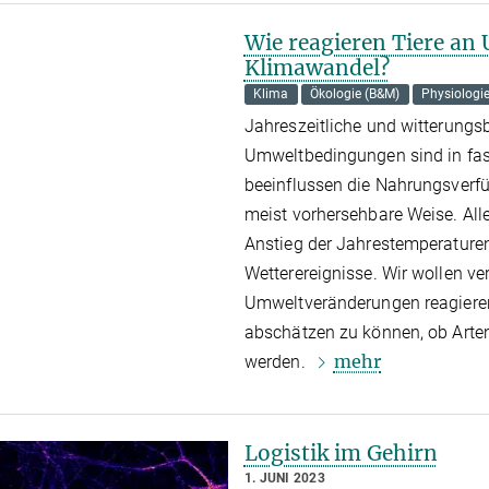
Wie reagieren Tiere a
Klimawandel?
Klima
Ökologie (B&M)
Physiologi
Jahreszeitliche und witterung
Umweltbedingungen sind in fast
beeinflussen die Nahrungsverfü
meist vorhersehbare Weise. Alle
Anstieg der Jahrestemperaturen
Wetterereignisse. Wir wollen ve
Umweltveränderungen reagieren
abschätzen zu können, ob Art
mehr
werden.
Logistik im Gehirn
1. JUNI 2023