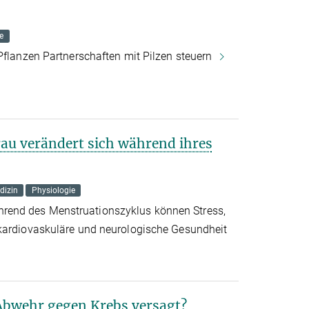
e
 Pflanzen Partnerschaften mit Pilzen steuern
rau verändert sich während ihres
dizin
Physiologie
end des Menstruationszyklus können Stress,
 kardiovaskuläre und neurologische Gesundheit
Abwehr gegen Krebs versagt?