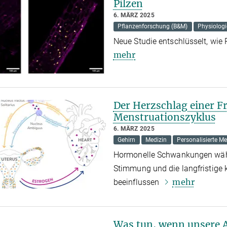
Pilzen
6. MÄRZ 2025
Pflanzenforschung (B&M)
Physiologi
Neue Studie entschlüsselt, wie
mehr
Der Herzschlag einer F
Menstruationszyklus
6. MÄRZ 2025
Gehirn
Medizin
Personalisierte Me
Hormonelle Schwankungen währ
Stimmung und die langfristige
mehr
beeinflussen
Was tun, wenn unsere 