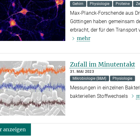
Gehirn
Physiologie
Proteine
Ze
Max-Planck-Forschende aus Dr
Göttingen haben gemeinsam de
erbracht, der für den Transport
mehr
Zufall im Minutentakt
31. MAI 2023
Mikrobiologie (B&M)
Physiologie
Messungen in einzelnen Bakter
m
bakteriellen Stoffwechsels
 anzeigen