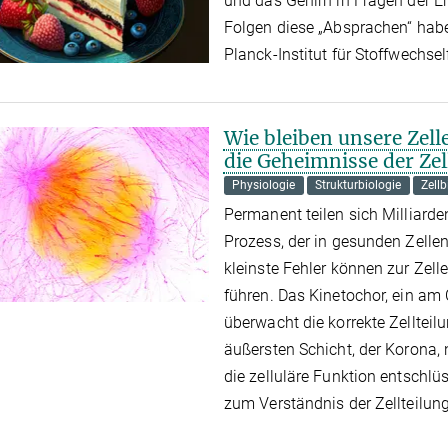
und das Gehirn in Fragen der
Folgen diese „Absprachen“ hab
Planck-Institut für Stoffwechse
Wie bleiben unsere Zelle
die Geheimnisse der Zel
Physiologie
Strukturbiologie
Zellb
Permanent teilen sich Milliarde
Prozess, der in gesunden Zellen
kleinste Fehler können zur Zel
führen. Das Kinetochor, ein a
überwacht die korrekte Zellteil
äußersten Schicht, der Korona,
die zelluläre Funktion entschlü
zum Verständnis der Zellteilun