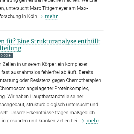
 Ernährung gemeinsame Sache machen. Welche
en, untersucht Marc Tittgemeyer am Max-
mehr
lforschung in Köln
n fit? Eine Strukturanalyse enthüllt
lteilung
iologie
n Zellen in unserem Körper, ein komplexer
 fast ausnahmslos fehlerfrei abläuft. Bereits
lentartung oder Resistenz gegen Chemotherapien
m Chromosom angelagerter Proteinkomplex,
ung. Wir haben Hauptbestandteile seiner
 nachgebaut, strukturbiologisch untersucht und
sselt. Unsere Erkenntnisse tragen maßgeblich
mehr
g in gesunden und kranken Zellen bei.