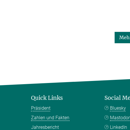
Mehr
Quick Links
Social M
Präsident
Bluesky
Zahlen und Fakten
Mastodo
Jahresbericht
LinkedIn