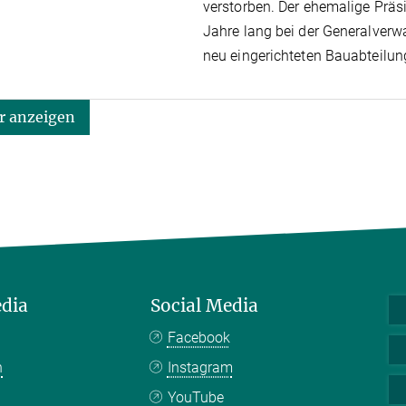
verstorben. Der ehemalige Prä
Jahre lang bei der Generalverwa
neu eingerichteten Bauabteilun
 anzeigen
edia
Social Media
Facebook
n
Instagram
YouTube