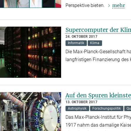
mehr
Perspektive bieten.
Supercomputer der Kl
24. OKTOBER 2017
Informatik
Klima
Die Max-Planck-Gesellschaft h
langfristigen Finanzierung de
Auf den Spuren kleinste
13. OKTOBER 2017
Astrophysik
Forschungspolitik
Qu
Das Max-Planck-Institut für Ph
1917 nahm das damalige Kaiser-W