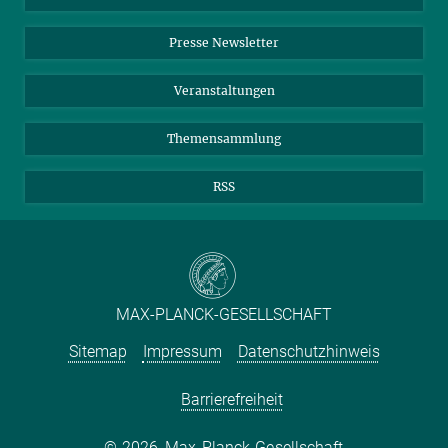
Einkauf
LinkedIn
Instagram
Presse Newsletter
Meldestelle Fehlverhalten
TikTok
YouTube
Netiquette
Veranstaltungen
Themensammlung
RSS
MAX-PLANCK-GESELLSCHAFT
Sitemap
Impressum
Datenschutzhinweis
Barrierefreiheit
2026, Max-Planck-Gesellschaft