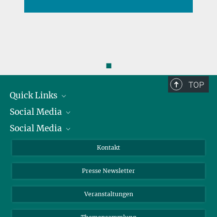
◼
TOP
Quick Links
Social Media
Präsident
Social Media
Zahlen und Fakten
Bluesky
Jahresbericht
Mastodon
Facebook
Kontakt
Einkauf
LinkedIn
Instagram
Presse Newsletter
Meldestelle Fehlverhalten
TikTok
YouTube
Netiquette
Veranstaltungen