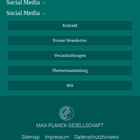
Social Media
Präsident
Social Media
Zahlen und Fakten
Bluesky
Jahresbericht
Mastodon
Facebook
Kontakt
Einkauf
LinkedIn
Instagram
Presse Newsletter
Meldestelle Fehlverhalten
TikTok
YouTube
Netiquette
Veranstaltungen
Themensammlung
RSS
MAX-PLANCK-GESELLSCHAFT
Sitemap
Impressum
Datenschutzhinweis