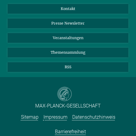
Jahresbericht
Mastodon
Facebook
Kontakt
Einkauf
LinkedIn
Instagram
Presse Newsletter
Meldestelle Fehlverhalten
TikTok
YouTube
Netiquette
Veranstaltungen
Themensammlung
RSS
MAX-PLANCK-GESELLSCHAFT
Sitemap
Impressum
Datenschutzhinweis
Barrierefreiheit