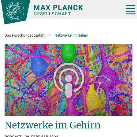
Hauptinhalt
Tog
nav
Das Forschungsquartett
Netzwerke im Gehirn
Netzwerke im Gehirn
PODCAST
28. FEBRUAR 2024