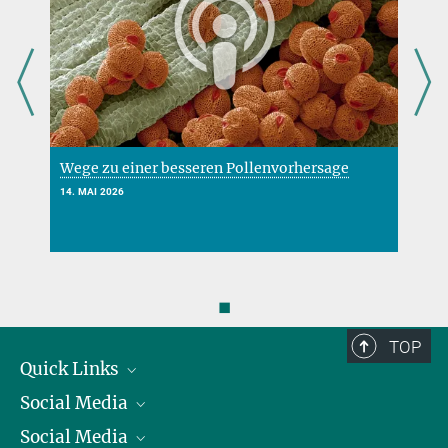
Wege zu einer besseren Pollenvorhersage
N
14. MAI 2026
2
◼
TOP
Quick Links
Social Media
Präsident
Social Media
Zahlen und Fakten
Bluesky