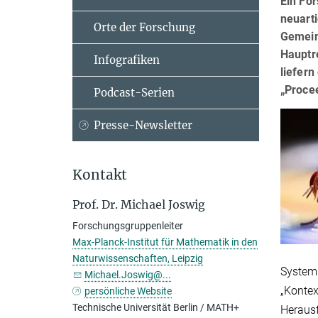
Ein Fo
neuart
Orte der Forschung
Gemein
Hauptr
Infografiken
liefer
„Proce
Podcast-Serien
Presse-Newsletter
Kontakt
Prof. Dr. Michael Joswig
Forschungsgruppenleiter
Max-Planck-Institut für Mathematik in den
Naturwissenschaften, Leipzig
Systems
Michael.Joswig@...
„Kontex
persönliche Website
Technische Universität Berlin / MATH+
Herausf