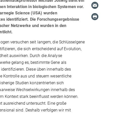
thematikprofessor Michael Joswig stellt ein
en Interaktion in biologischen Systemen vor.
Carnegie Science (USA) wurden
s identifiziert. Die Forschungsergebnisse
ischer Netzwerke und wurden in den
tlicht.
logen versuchen seit langem, die Schlüsselgene
ifizieren, die sich entscheidend auf Evolution,
heit auswirken. Durch die Analyse
werke gelang es, bestimmte Gene als
identifizieren. Diese üben innerhalb des
e Kontrolle aus und steuern wesentliche
Bisherige Studien konzentrierten sich
aarweise Wechselwirkungen innerhalb des
em Kontext stark beeinflusst werden können.
cht ausreichend untersucht. Eine große
nsional sind. Deshalb verfolgen wir mit