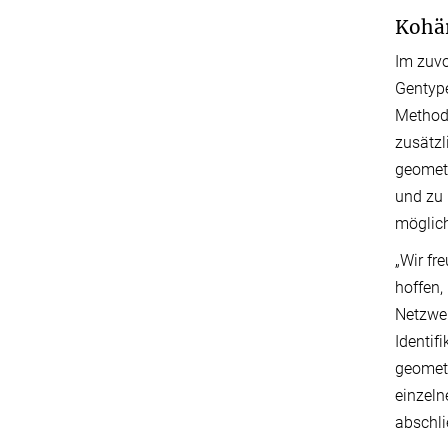
Kohär
Im zuvo
Gentype
Methode
zusätzl
geometr
und zu 
möglich
„Wir fr
hoffen,
Netzwer
Identif
geometr
einzeln
abschl