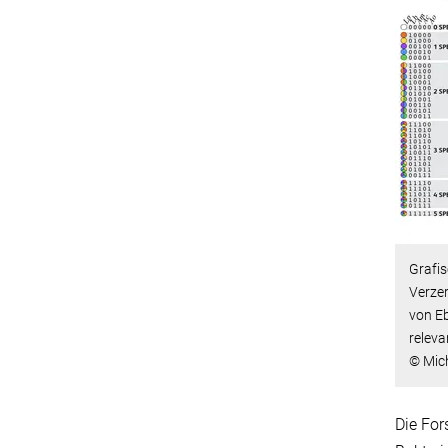
Grafis
Verzer
von Eb
releva
© Mic
Die For