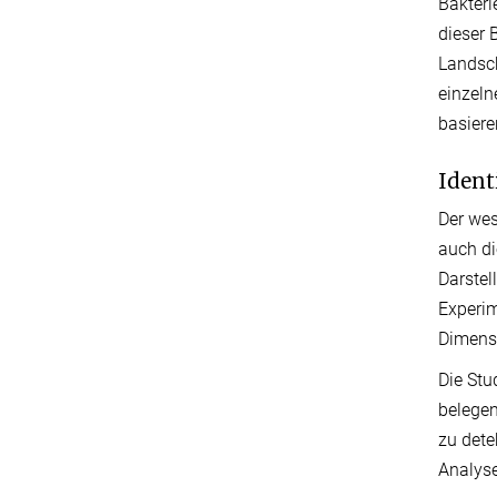
Bakteri
dieser 
Landsc
einzeln
basiere
Ident
Der wes
auch di
Darstel
Experim
Dimensi
Die Stu
belegen
zu dete
Analyse