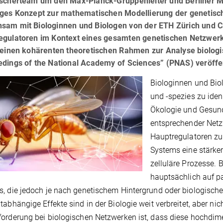
rscherteam um den Max-Planck-Gruppenleiter und Berliner Ma
iges Konzept zur mathematischen Modellierung der genetisch
sam mit Biologinnen und Biologen von der ETH Zürich und 
egulatoren im Kontext eines gesamten genetischen Netzwerke
n einen kohärenten theoretischen Rahmen zur Analyse biolog
edings of the National Academy of Sciences” (PNAS) veröffen
Biologinnen und Bio
und -spezies zu ident
Ökologie und Gesund
entsprechender Netz
Hauptregulatoren zu 
Systems eine stärker
zelluläre Prozesse. 
hauptsächlich auf p
, die jedoch je nach genetischem Hintergrund oder biologisch
tabhängige Effekte sind in der Biologie weit verbreitet, aber ni
orderung bei biologischen Netzwerken ist, dass diese hochdime