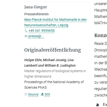
unserem
Jana Gregor
Hauptre
Pressereferentin
Mathema
Max-Planck-Institut für Mathematik in den
MATH+ u
Naturwissenschaften, Leipzig
+49 341 9959650
Konze
presse@...
Reale D
Originalveröffentlichung
Drosoph
mathema
Holger Eble, Michael Joswig, Lisa
in der 
Lamberti und William B. Ludington
Wechse
Master regulators of biological systems in
beeinfl
higher dimensions
zu vers
Proceedings of the National Academy of
Sciences PNAS
regulie
Source
DOI
zwische