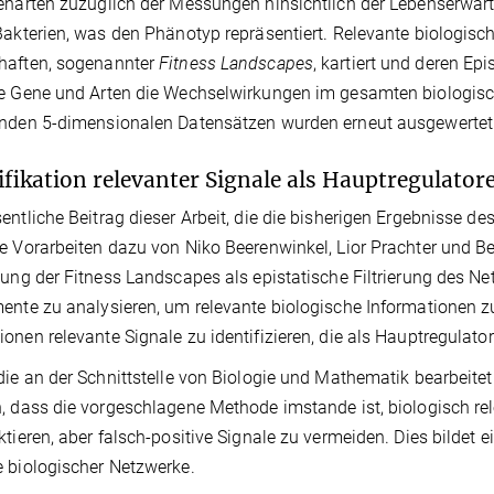
enarten zuzüglich der Messungen hinsichtlich der Lebenserwa
Bakterien, was den Phänotyp repräsentiert. Relevante biologisc
haften, sogenannter
Fitness Landscapes
, kartiert und deren Ep
e Gene und Arten die Wechselwirkungen im gesamten biologisc
nden 5-dimensionalen Datensätzen wurden erneut ausgewertet u
ifikation relevanter Signale als Hauptregulato
entliche Beitrag dieser Arbeit, die die bisherigen Ergebnisse d
e Vorarbeiten dazu von Niko Beerenwinkel, Lior Prachter und Bern
lung der Fitness Landscapes als epistatische Filtrierung des Ne
ente zu analysieren, um relevante biologische Informationen z
onen relevante Signale zu identifizieren, die als Hauptregulato
die an der Schnittstelle von Biologie und Mathematik bearbeite
, dass die vorgeschlagene Methode imstande ist, biologisch rel
ktieren, aber falsch-positive Signale zu vermeiden. Dies bildet
 biologischer Netzwerke.