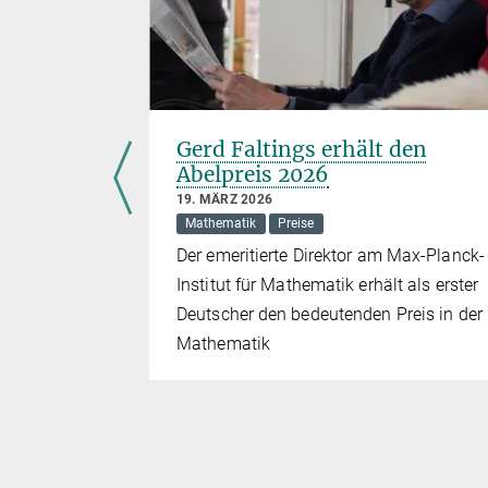
ht
Gerd Faltings erhält den
Abelpreis 2026
19. MÄRZ 2026
Mathematik
Mathematik
Preise
Der emeritierte Direktor am Max-Planck-
tliche
Institut für Mathematik erhält als erster
 über
Deutscher den bedeutenden Preis in der
abrufbar
Mathematik