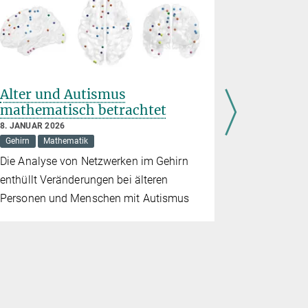
Alter und Autismus
Forschu
mathematisch betrachtet
22. DEZEMBE
Astronomie
8. JANUAR 2026
Gehirn
Mathematik
Energie
En
Gehirn
Gen
Die Analyse von Netzwerken im Gehirn
Immunsyste
enthüllt Veränderungen bei älteren
Materialwiss
Personen und Menschen mit Autismus
Medizin
M
Sozialwissen
Ein Rückbli
mit vielen