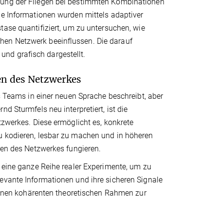
rtung der Fliegen bei bestimmten Kombinationen
he Informationen wurden mittels adaptiver
istase quantifiziert, um zu untersuchen, wie
hen Netzwerk beeinflussen. Die darauf
nd grafisch dargestellt.
ren des Netzwerkes
es Teams in einer neuen Sprache beschreibt, aber
d Sturmfels neu interpretiert, ist die
tzwerkes. Diese ermöglicht es, konkrete
u kodieren, lesbar zu machen und in höheren
ren des Netzwerkes fungieren.
t eine ganze Reihe realer Experimente, um zu
evante Informationen und ihre sicheren Signale
 einen kohärenten theoretischen Rahmen zur