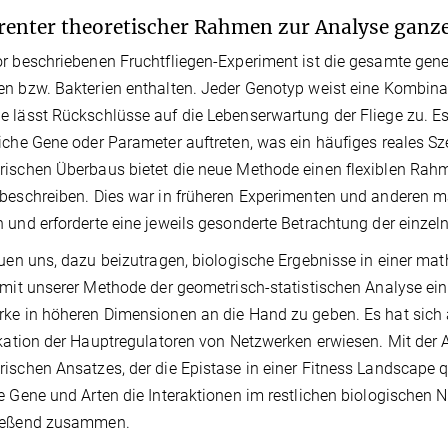
enter theoretischer Rahmen zur Analyse ganz
r beschriebenen Fruchtfliegen-Experiment ist die gesamte genet
n bzw. Bakterien enthalten. Jeder Genotyp weist eine Kombin
 lässt Rückschlüsse auf die Lebenserwartung der Fliege zu. Es s
iche Gene oder Parameter auftreten, was ein häufiges reales Sz
ischen Überbaus bietet die neue Methode einen flexiblen Rah
beschreiben. Dies war in früheren Experimenten und anderen 
 und erforderte eine jeweils gesonderte Betrachtung der einzel
euen uns, dazu beizutragen, biologische Ergebnisse in einer m
 mit unserer Methode der geometrisch-statistischen Analyse ein
ke in höheren Dimensionen an die Hand zu geben. Es hat sich 
ikation der Hauptregulatoren von Netzwerken erwiesen. Mit d
ischen Ansatzes, der die Epistase in einer Fitness Landscape qu
e Gene und Arten die Interaktionen im restlichen biologischen 
ießend zusammen.