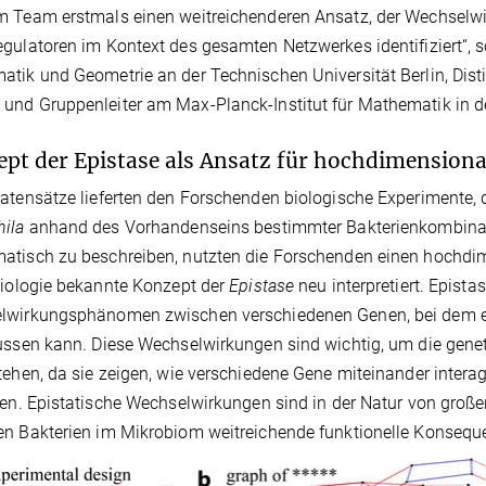
 Team erstmals einen weitreichenderen Ansatz, der Wechselw
gulatoren im Kontext des gesamten Netzwerkes identifiziert“, s
tik und Geometrie an der Technischen Universität Berlin, Disti
nd Gruppenleiter am Max-Planck-Institut für Mathematik in de
pt der Epistase als Ansatz für hochdimension
atensätze lieferten den Forschenden biologische Experimente, d
ila
anhand des Vorhandenseins bestimmter Bakterienkombinat
tisch zu beschreiben, nutzten die Forschenden einen hochdim
Biologie bekannte Konzept der
Epistase
neu interpretiert. Epista
lwirkungsphänomen zwischen verschiedenen Genen, bei dem ei
ussen kann. Diese Wechselwirkungen sind wichtig, um die genet
tehen, da sie zeigen, wie verschiedene Gene miteinander inter
ren. Epistatische Wechselwirkungen sind in der Natur von groß
n Bakterien im Mikrobiom weitreichende funktionelle Konsequ