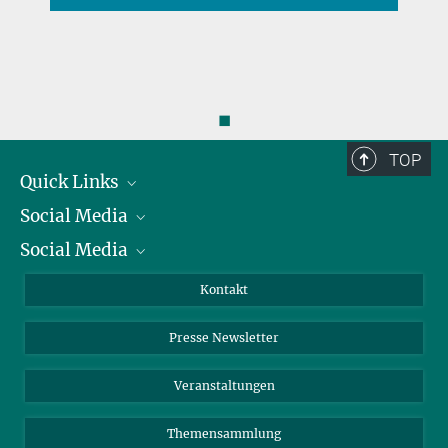
◼
TOP
Quick Links
Social Media
Präsident
Social Media
Zahlen und Fakten
Bluesky
Jahresbericht
Mastodon
Facebook
Kontakt
Einkauf
LinkedIn
Instagram
Presse Newsletter
Meldestelle Fehlverhalten
TikTok
YouTube
Netiquette
Veranstaltungen
Themensammlung