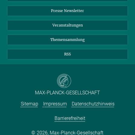
Einkauf
LinkedIn
Instagram
Presse Newsletter
Meldestelle Fehlverhalten
TikTok
YouTube
Netiquette
Veranstaltungen
Themensammlung
RSS
MAX-PLANCK-GESELLSCHAFT
Sitemap
Impressum
Datenschutzhinweis
Barrierefreiheit
2026, Max-Planck-Gesellschaft