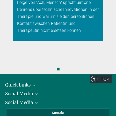
Folge von "Ach, Mensch" spricht Simone
Behrens über technische Innovationen in der
Therapie und warum sie den persönlichen
Kontakt zwischen Patientin und
Therapeutin nicht ersetzen können
◼
TOP
Quick Links
Social Media
Präsident
Social Media
Zahlen und Fakten
Bluesky
Jahresbericht
Mastodon
Facebook
Kontakt