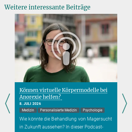
Journals of Gerontology B
Verena Müller
Weitere interessante Beiträge
Max-Planck-Institut für Kognitions- und Neurowissenschaften,
Leipzig
+49 341 9940-2672
verenamueller@...
Können virtuelle Körpermodelle bei
Anorexie helfen?
8. JULI 2026
Medizin
Personalisierte Medizin
Psychologie
Wie könnte die Behandlung von Magersucht
in Zukunft aussehen? In dieser Podcast-