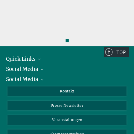
◼
TOP
Quick Links
Social Media
Präsident
Social Media
Zahlen und Fakten
Bluesky
Jahresbericht
Mastodon
Facebook
Kontakt
Einkauf
LinkedIn
Instagram
Presse Newsletter
Meldestelle Fehlverhalten
TikTok
YouTube
Netiquette
Veranstaltungen