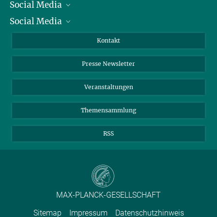
Social Media
Präsident
Social Media
Zahlen und Fakten
Bluesky
Jahresbericht
Mastodon
Facebook
Kontakt
Einkauf
LinkedIn
Instagram
Presse Newsletter
Meldestelle Fehlverhalten
TikTok
YouTube
Netiquette
Veranstaltungen
Themensammlung
RSS
MAX-PLANCK-GESELLSCHAFT
Sitemap
Impressum
Datenschutzhinweis