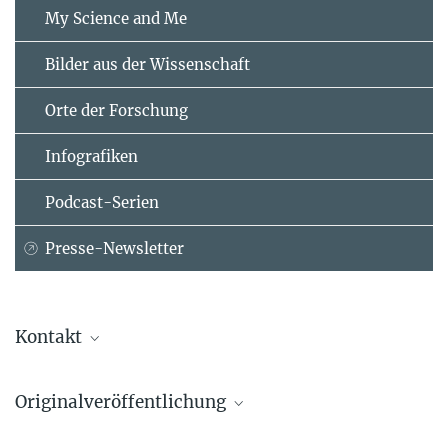
My Science and Me
Bilder aus der Wissenschaft
Orte der Forschung
Infografiken
Podcast-Serien
Presse-Newsletter
Kontakt
Dr. Adam Izdebski
Originalveröffentlichung
Research Group Leader
Max-Planck-Institut für Geoanthropologie, Jena
Dagomar Degroot, Kevin Anchukaitis, Martin Bauch, Jakob