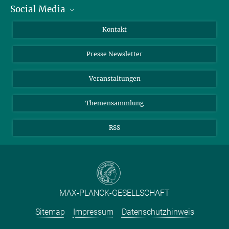
Social Media
Zahlen und Fakten
Bluesky
Jahresbericht
Mastodon
Facebook
Kontakt
Einkauf
LinkedIn
Instagram
Presse Newsletter
Meldestelle Fehlverhalten
TikTok
YouTube
Netiquette
Veranstaltungen
Themensammlung
RSS
MAX-PLANCK-GESELLSCHAFT
Sitemap
Impressum
Datenschutzhinweis