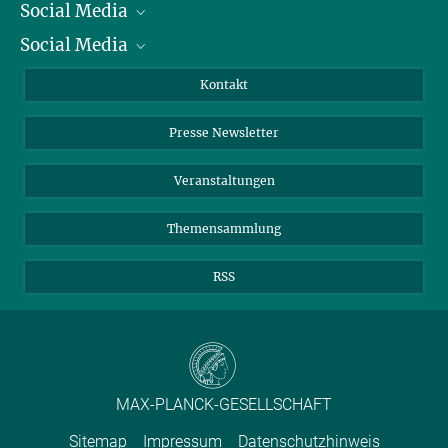
Social Media
Präsident
Social Media
Zahlen und Fakten
Bluesky
Jahresbericht
Mastodon
Facebook
Kontakt
Einkauf
LinkedIn
Instagram
Presse Newsletter
Meldestelle Fehlverhalten
TikTok
YouTube
Netiquette
Veranstaltungen
Themensammlung
RSS
MAX-PLANCK-GESELLSCHAFT
Sitemap
Impressum
Datenschutzhinweis