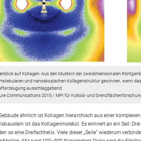
enblick auf Kollagen: Aus den Mustern der zweidimensionalen Röntgen
 molekularen und nanoskopischen Kollagenstruktur gewinnen, wenn das Pr
rafterzeugung ausschlaggebend.
ure Communications 2015 / MPI für Kolloid- und Grenzflächenforschun
ebäude ähnlich ist Kollagen hierarchisch aus einer komplexe
isbaustein ist das Kollagenmolekül. Es erinnert an ein Seil: Dr
den so eine Dreifachhelix. Viele dieser „Seile“ wiederum verbin
nfibrillen. Mit rund 100–500 Nanometern Dicke sind die Fibrille