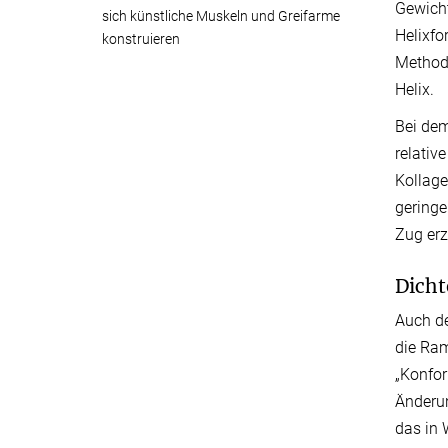
Gewicht
sich künstliche Muskeln und Greifarme
Helixfo
konstruieren
Methode
Helix.
Bei dem
relativ
Kollage
geringe
Zug erz
Dicht
Auch de
die Ram
„Konfor
Änderun
das in 