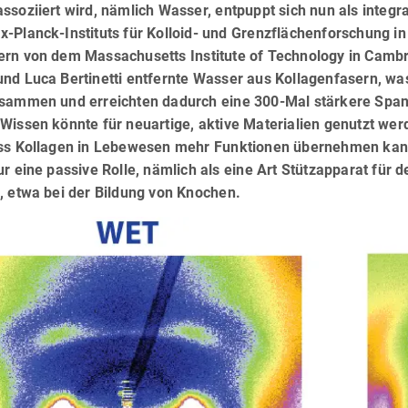
ssoziiert wird, nämlich Wasser, entpuppt sich nun als integr
x-Planck-Instituts für Kolloid- und Grenzflächenforschung 
ern von dem Massachusetts Institute of Technology in Camb
und Luca Bertinetti entfernte Wasser aus Kollagenfasern, wa
usammen und erreichten dadurch eine 300-Mal stärkere Spa
Wissen könnte für neuartige, aktive Materialien genutzt we
ass Kollagen in Lebewesen mehr Funktionen übernehmen kan
ur eine passive Rolle, nämlich als eine Art Stützapparat für
, etwa bei der Bildung von Knochen.