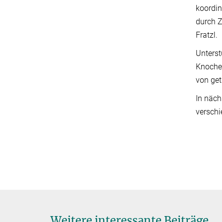
koordin
durch Z
Fratzl.
Unterst
Knochen
von get
In näch
versch
Weitere interessante Beiträge