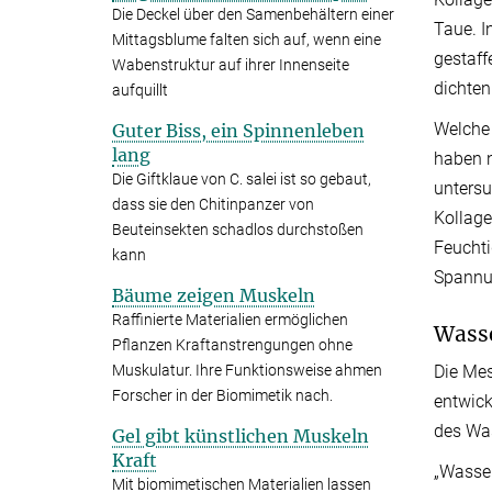
Die Deckel über den Samenbehältern einer
Taue. I
Mittagsblume falten sich auf, wenn eine
gestaff
Wabenstruktur auf ihrer Innenseite
dichten
aufquillt
Welche 
Guter Biss, ein Spinnenleben
lang
haben n
Die Giftklaue von C. salei ist so gebaut,
untersu
dass sie den Chitinpanzer von
Kollage
Beuteinsekten schadlos durchstoßen
Feuchti
kann
Spannu
Bäume zeigen Muskeln
Raffinierte Materialien ermöglichen
Wasse
Pflanzen Kraftanstrengungen ohne
Muskulatur. Ihre Funktionsweise ahmen
Die Mes
Forscher in der Biomimetik nach.
entwick
des Was
Gel gibt künstlichen Muskeln
Kraft
„Wasser
Mit biomimetischen Materialien lassen