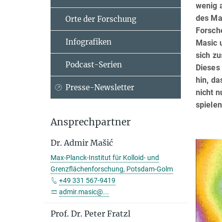
wenig a
des Ma
Orte der Forschung
Forsch
Infografiken
Masic 
sich z
Podcast-Serien
Dieses 
hin, d
Presse-Newsletter
nicht n
spielen
Ansprechpartner
Dr. Admir Mašić
Max-Planck-Institut für Kolloid- und
Grenzflächenforschung, Potsdam-Golm
+49 331 567-9419
admir.masic@...
Prof. Dr. Peter Fratzl