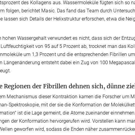
sprozent des Kollagens aus. Wassermoleküle fügten sich so nah
rm folgen, berichtet Masic. Das fand das Team durch Untersu
 lassen sich Details der Helixstruktur erforschen, etwa die N
 hohen Wassergehalt verwundert es nicht, dass sich der Entz
e Luftfeuchtigkeit von 95 auf 5 Prozent ab, trocknet man das Kol
nmoleküle um 1,3 Prozent und die entsprechenden Fibrillen um 
n Längenänderung entsteht dabei ein Zug von 100 Megapascal,
eugt.
e Regionen der Fibrillen dehnen sich, dünne z
m Mechanismus dieser Kontraktion kamen die Forscher um Masic
an-Spektroskopie, mit der sie die Konformation der Molekülket
mation" ist die Lage gemeint, die Atome zueinander einnehmen.
gen der Konformation hervorgerufen wird. Vorstellen kann man
Wellen geworfen wird, sodass die Enden näher zusammenrücken