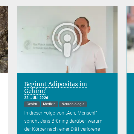
Beginnt Adipositas im
Gehirn?
22. JULI 2026
Gehirn
Medizin
Neurobiologie
In dieser Folge von „Ach, Mensch!“
spricht Jens Brüning darüber, warum
der Körper nach einer Diät verlorene