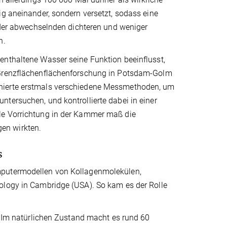
ig aneinander, sondern versetzt, sodass eine
ander abwechselnden dichteren und weniger
n.
enthaltene Wasser seine Funktion beeinflusst,
d Grenzflächenflächenforschung in Potsdam-Golm
inierte erstmals verschiedene Messmethoden, um
tersuchen, und kontrollierte dabei in einer
le Vorrichtung in der Kammer maß die
en wirkten.
s
mputermodellen von Kollagenmolekülen,
ology in Cambridge (USA). So kam es der Rolle
c. Im natürlichen Zustand macht es rund 60