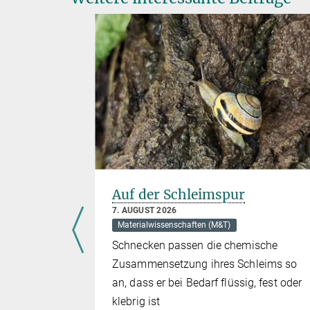
en
Auf der Schleimspur
7. AUGUST 2026
Materialwissenschaften (M&T)
Schnecken passen die chemische
senen in
Zusammensetzung ihres Schleims so
uschnupfen,
an, dass er bei Bedarf flüssig, fest oder
nd oft zu
klebrig ist