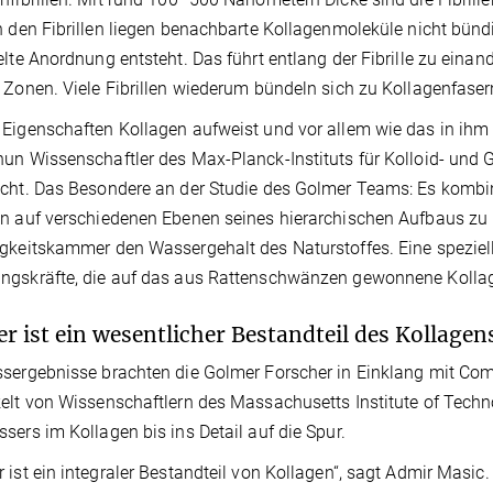
n den Fibrillen liegen benachbarte Kollagenmoleküle nicht bünd
elte Anordnung entsteht. Das führt entlang der Fibrille zu ein
 Zonen. Viele Fibrillen wiederum bündeln sich zu Kollagenfaser
Eigenschaften Kollagen aufweist und vor allem wie das in ihm 
un Wissenschaftler des Max-Planck-Instituts für Kolloid- un
cht. Das Besondere an der Studie des Golmer Teams: Es komb
n auf verschiedenen Ebenen seines hierarchischen Aufbaus zu un
gkeitskammer den Wassergehalt des Naturstoffes. Eine speziel
ngskräfte, die auf das aus Rattenschwänzen gewonnene Kollag
r ist ein wesentlicher Bestandteil des Kollagen
sergebnisse brachten die Golmer Forscher in Einklang mit Co
elt von Wissenschaftlern des Massachusetts Institute of Techn
sers im Kollagen bis ins Detail auf die Spur.
 ist ein integraler Bestandteil von Kollagen“, sagt Admir Masi