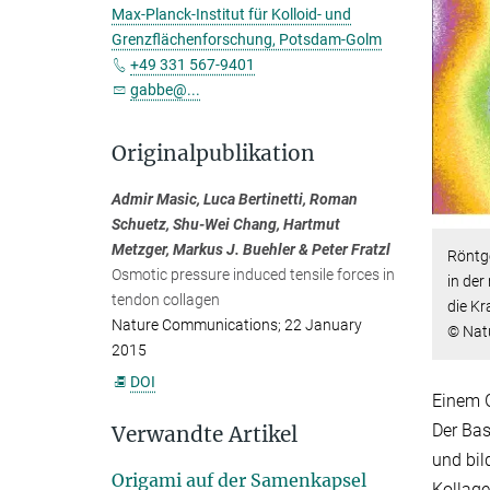
Max-Planck-Institut für Kolloid- und
Grenzflächenforschung, Potsdam-Golm
+49 331 567-9401
gabbe@...
Originalpublikation
Admir Masic, Luca Bertinetti, Roman
Schuetz, Shu-Wei Chang, Hartmut
Metzger, Markus J. Buehler & Peter Fratzl
Röntg
Osmotic pressure induced tensile forces in
in der
tendon collagen
die K
Nature Communications; 22 January
© Nat
2015
DOI
Einem G
Der Bas
Verwandte Artikel
und bil
Origami auf der Samenkapsel
Kollage