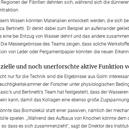
 Regionen der Fibrillen dehnten sich, während sich die dünne
ntraktion.
esem Wissen könnten Materialien entwickelt werden, die sich be
ca Bertinetti. Er denkt dabei zum Beispiel an aufeinander gekl
s eine bei Entzug von Wasser dehnt und das andere zusammenz
 Die Messergebnisse des Teams zeigen, dass solche Werkstoffe
ion von Leder oder Pergamentpapier könnten die neuen Erkennt
zielle und noch unerforschte aktive Funktion v
cht nur für die Technik sind die Ergebnisse aus Golm interess
Feuchtigkeitskammer der Forscher unter physiologischen Bedin
sic’s und Bertinetti’s Team hat festgestellt, dass der Wassere
ein kann, damit das Kollagen eine ebenso große Zugspannung 
önnte das Biomolekül statt einer passiven, nämlich der mechan
Rolle spielen. „Während des Aufbaus von Knochen könnte dem 
 so dass es sich zusammenzieht“, sagt der Direktor des Institute