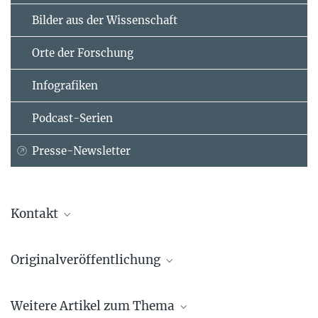
Bilder aus der Wissenschaft
Orte der Forschung
Infografiken
Podcast-Serien
Presse-Newsletter
Kontakt
Ralph Hertwig
Originalveröffentlichung
Direktor
Max-Planck-Institut für Bildungsforschung, Berlin
Ralph Hertwig, Christoph Engel (Editors)
+49 30 82406-202
Weitere Artikel zum Thema
Deliberate Ignorance: Choosing not to know
sekhertwig@...