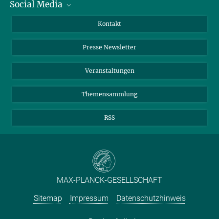
Social Media
Zahlen und Fakten
Bluesky
Jahresbericht
Mastodon
Facebook
Kontakt
Einkauf
LinkedIn
Instagram
Presse Newsletter
Meldestelle Fehlverhalten
TikTok
YouTube
Netiquette
Veranstaltungen
Themensammlung
RSS
MAX-PLANCK-GESELLSCHAFT
Sitemap
Impressum
Datenschutzhinweis