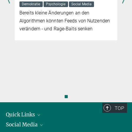
ia
Weshalb das deutsche Erbrecht an einem
traditionellen Familienbild festhält,
Nutzenden
analysiert Rechtswissenschaftlerin Mariett
en
Auer
◼
TOP
Quick Links
Social Media
Präsident