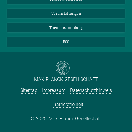
Meldestelle Fehlverhalten
TikTok
YouTube
Netiquette
Veranstaltungen
Themensammlung
RSS
MAX-PLANCK-GESELLSCHAFT
Sitemap
Impressum
Datenschutzhinweis
Barrierefreiheit
2026, Max-Planck-Gesellschaft