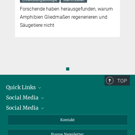
Entwicklungsbiologie
Stammzellen
Forschende haben herausgefunden, warum
Amphibien Gliedmaßen regenerieren und
Säugetiere nicht
◼
TOP
Quick Links
Social Media
Präsident
Social Media
Zahlen und Fakten
Bluesky
Jahresbericht
Mastodon
Facebook
Kontakt
Einkauf
LinkedIn
Instagram
Presse Newsletter