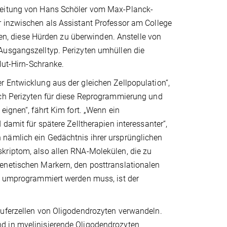
 Leitung von Hans Schöler vom Max-Planck-
r inzwischen als Assistant Professor am College
ngen, diese Hürden zu überwinden. Anstelle von
Ausgangszelltyp. Perizyten umhüllen die
lut-Hirn-Schranke.
r Entwicklung aus der gleichen Zellpopulation“,
ich Perizyten für diese Reprogrammierung und
eignen“, fährt Kim fort. „Wenn ein
damit für spätere Zelltherapien interessanter“,
 nämlich ein Gedächtnis ihrer ursprünglichen
kriptom, also allen RNA-Molekülen, die zu
enetischen Markern, den posttranslationalen
er umprogrammiert werden muss, ist der
äuferzellen von Oligodendrozyten verwandeln.
d in myelinisierende Oligodendrozyten