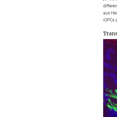
differe
aus Hau
iOPCs z
Trans