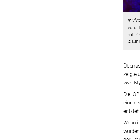
In viv
vordif
rot: Ze
© MPI
Überras
zeigte 
vivo
-My
Die iOP
einen e
entste
Wenn iO
wurden,
der Tra