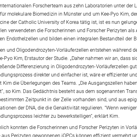
nternationalen Forscherteam aus zehn Laboratorien unter der
t für molekulare Biomedizin in Münster und um Kee-Pyo Kim, de
cine der Catholic University of Korea tätig ist, ist es nun gelu
len verwendeten die Forscherinnen und Forscher Perizyten als 
ren Endothelzellen und bilden einen integralen Bestandteil der B
ten und Oligodendrozyten-Vorläuferzellen entstehen während de
e-Pyo Kim, Erstautor der Studie. „Daher nahmen wir an, dass s
eßende Differenzierung in Oligodendrozyten-Vorläuferzellen gut 
ungsprozess direkter und einfacher ist, wäre er effizienter und 
rt Kim die Überlegungen des Teams. „Die Ausgangszellen haben
ät“, so Kim. Das Gedächtnis besteht aus dem sogenannten Trans
estimmten Zeitpunkt in der Zelle vorhanden sind, und aus epig
ationen der DNA, die die Genaktivität regulieren. "Wenn wenig
ungsprozess leichter zu bewerkstelligen“, erklärt Kim.
lich konnten die Forscherinnen und Forscher Perizyten in Vorl
 aus Perizyten gewonnenen iOPCs können effizient vermehrt un