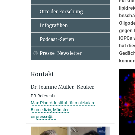
Für die
lipidr
Orte der Forschung
beschäd
Oligode
Infografiken
gegen M
iOPCs 
Podcast-Serien
hat die
Gedächt
Presse-Newsletter
können
Kontakt
Dr. Jeanine Müller-Keuker
PR-Referentin
Max-Planck-Institut für molekulare
Biomedizin, Münster
presse@...