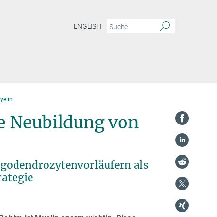
ENGLISH
yelin
ie Neubildung von
igodendrozytenvorläufern als
rategie