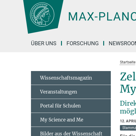
Hauptinhalt
ÜBER UNS
FORSCHUNG
NEWSROO
Startseite
Zel
Wissenschaftsmagazin
My
Veranstaltungen
Dire
Portal für Schulen
mögl
My Science and Me
12. APRI
Stammz
Bilder aus der Wissenschaft