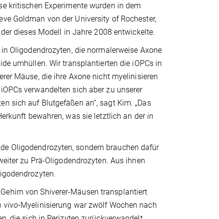
se kritischen Experimente wurden in dem
eve Goldman von der University of Rochester,
, der dieses Modell in Jahre 2008 entwickelte.
n in Oligodendrozyten, die normalerweise Axone
ide umhüllen. Wir transplantierten die iOPCs in
erer Mäuse, die ihre Axone nicht myelinisieren
 iOPCs verwandelten sich aber zu unserer
en sich auf Blutgefäßen an“, sagt Kim. „Das
Herkunft bewahren, was sie letztlich an der
in
nde Oligodendrozyten, sondern brauchen dafür
eiter zu Prä-Oligodendrozyten. Aus ihnen
igodendrozyten.
Gehirn von Shiverer-Mäusen transplantiert
n vivo
-Myelinisierung war zwölf Wochen nach
en, die sich in Perizyten zurückverwandelt