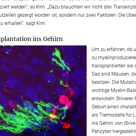
nziert werden“, so Kim. „Dazu brauchten wir nicht drei Transkrip
tzellen gezeigt worden ist, sondern nur zwei Faktoren: Die Üb
u erhalten“, sagt Kim.
plantation ins Gehirn
Um zu erfahren, ob 
zu myelinproduziere
transplantierten sie
Das sind Mäusen, di
besitzen. Die Mutati
wichtige Myelin-Basi
entwickeln Shiverer
Geburt einen charakt
als Tiermodelle für
ins Gehirn von Shive
Perizyten hergestell