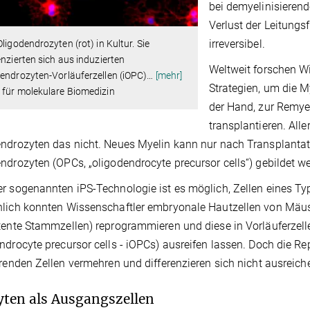
bei demyelinisieren
Verlust der Leitungs
irreversibel.
Oligodendrozyten (rot) in Kultur. Sie
enzierten sich aus induzierten
Weltweit forschen Wi
endrozyten-Vorläuferzellen (iOPC)
…
[mehr]
Strategien, um die M
 für molekulare Biomedizin
der Hand, zur Remye
transplantieren. Alle
ndrozyten das nicht. Neues Myelin kann nur nach Transplantati
ndrozyten (OPCs, „oligodendrocyte precursor cells“) gebildet w
r sogenannten iPS-Technologie ist es möglich, Zellen eines Ty
lich konnten Wissenschaftler embryonale Hautzellen von Mäuse
tente Stammzellen) reprogrammieren und diese in Vorläuferzell
ndrocyte precursor cells - iOPCs) ausreifen lassen. Doch die Re
erenden Zellen vermehren und differenzieren sich nicht ausreich
yten als Ausgangszellen