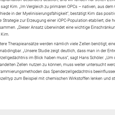
, sagt Kim. „Im Vergleich zu primären OPCs – nativen, aus d
hiede in der Myelinisierungsfähigkeit“, bestätigt Kim das positi
ve Strategie zur Erzeugung einer iOPC-Population etabliert, die h
ammen. „Dieser Ansatz überwindet eine wichtige Einschränkun
o Kim.
tere Therapieansätze werden nämlich viele Zellen benötigt; ei
nabdingbar. „Unsere Studie zeigt deutlich, dass man in der En
zellgedächtnis im Blick haben muss“, sagt Hans Schöler. „Um d
delten Zellen nutzen zu können, muss weiter untersucht werd
ammierungsmethoden das Spenderzellgedächtnis beeinflussen u
elltyp zum Beispiel mit chemischen Wirkstoffen lenken und sta