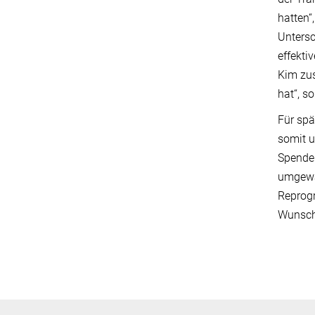
hatten“
Untersc
effekti
Kim zus
hat“, s
Für spä
somit u
Spender
umgewan
Reprogr
Wunschz