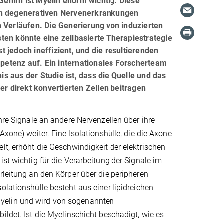
 Gehirn ist Myelin enorm wichtig. Diese
ten degenerativen Nervenerkrankungen
n Verläufen. Die Generierung von induzierten
ten könnte eine zellbasierte Therapiestrategie
 jedoch ineffizient, und die resultierenden
etenz auf. Ein internationales Forscherteam
 aus der Studie ist, dass die Quelle und das
er direkt konvertierten Zellen beitragen
ihre Signale an andere Nervenzellen über ihre
Axone) weiter. Eine Isolationshülle, die die Axone
lt, erhöht die Geschwindigkeit der elektrischen
ist wichtig für die Verarbeitung der Signale im
rleitung an den Körper über die peripheren
olationshülle besteht aus einer lipidreichen
elin und wird von sogenannten
ildet. Ist die Myelinschicht beschädigt, wie es