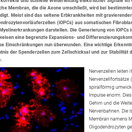
 korrekte und schnelle Weiterleitung elektrischer Signale im
eiche Membran, die die Axone umschließt, wird bei bestimm
igt. Meist sind das seltene Erbkrankheiten mit gravierende
ndrozytenvorläuferzellen (iOPCs) aus somatischen Fibroblas
yelinerkrankungen darstellen. Die Generierung von iOPCs ist
weisen eine begrenzte Expansions- und Differenzierungskomp
se Einschränkungen nun überwunden. Eine wichtige Erkenntnis
nis der Spenderzellen zum Zellschicksal und zur Stabilität d
.
Nervenzellen leiten 
Nervenzellfortsätze (
spiralförmig umwicke
Impulse enorm. Dies 
Gehirn und die Weite
Nervenbahnen. Die Is
Membran namens My
Oligodendrozyten geb