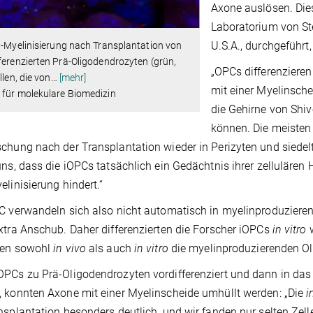
Axone auslösen. Die
Laboratorium von St
U.S.A., durchgeführt
o
-Myelinisierung nach Transplantation von
ferenzierten Prä-Oligodendrozyten (grün,
„OPCs differenziere
llen, die von
…
[mehr]
mit einer Myelinsche
 für molekulare Biomedizin
die Gehirne von Shiv
können. Die meisten
chung nach der Transplantation wieder in Perizyten und siedelt
uns, dass die iOPCs tatsächlich ein Gedächtnis ihrer zellulären 
elinisierung hindert.“
C verwandeln sich also nicht automatisch in myelinproduziere
xtra Anschub. Daher differenzierten die Forscher iOPCs
in vitro
w
hen sowohl
in vivo
als auch
in vitro
die myelinproduzierenden Ol
PCs zu Prä-Oligodendrozyten vordifferenziert und dann in das 
 konnten Axone mit einer Myelinscheide umhüllt werden: „Die
i
nsplantation besonders deutlich, und wir fanden nur selten Zell