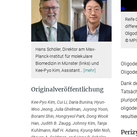
Reife 
differ
Oligod
© MPI
Hans Schöler, Direktor am Max-
Planck-Institut für molekulare
Oligode
Biomedizin in Münster (links) und
Kee-Pyo Kim, Assistant
…
[mehr]
Oligode
Dank de
Originalveröffentlichung
Tatsäch
pluripo
Kee-Pyo Kim, Cui Li, Daria Bunina, Hyun-
oligode
Woo Jeong, Julia Ghelman, Juyong Yoon,
resulti
Borami Shin, Hongryeol Park, Dong Wook
Han, Judith B. Zaugg, Johnny Kim, Tanja
Kuhlmann, Ralf H. Adams, Kyung-Min Noh,
Periz