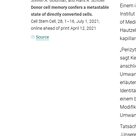
Steven A. Goldman, and Hans R. Schöler
Einem i
Donor cell memory confers a metastable
Institu
state of directly converted cells.
Cell Stem Cell, 28, 1–16, July 1, 2021;
of Medi
online ahead of print April 12, 2021
Hautzel
Source
kapilla
„Perizy
sagt Ke
anschli
Umwandl
erläute
Identit
einem b
Modifik
Umwandl
Tatsäch
„Unsere