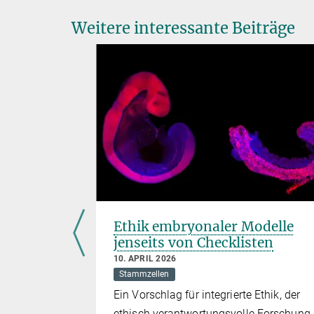
Weitere interessante Beiträge
odell
Ethik embryonaler Modelle
jenseits von Checklisten
10. APRIL 2026
ammzellen
Stammzellen
lche
Ein Vorschlag für integrierte Ethik, der
efäßbildung
ethisch verantwortungsvolle Forschung