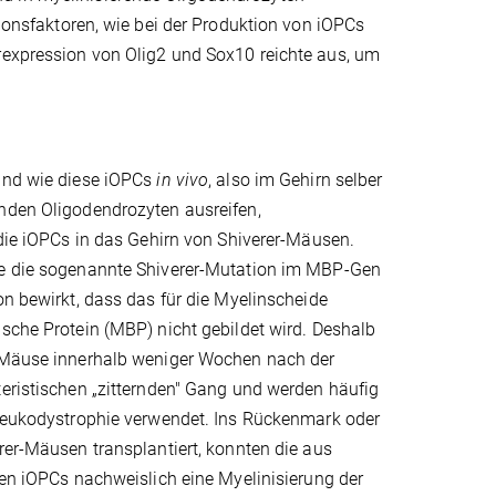
tionsfaktoren, wie bei der Produktion von iOPCs
erexpression von Olig2 und Sox10 reichte aus, um
und wie diese iOPCs
in vivo
, also im Gehirn selber
nden Oligodendrozyten ausreifen,
 die iOPCs in das Gehirn von Shiverer-Mäusen.
e die sogenannte Shiverer-Mutation im MBP-Gen
on bewirkt, dass das für die Myelinscheide
sche Protein (MBP) nicht gebildet wird. Deshalb
-Mäuse innerhalb weniger Wochen nach der
eristischen „zitternden" Gang und werden häufig
 Leukodystrophie verwendet. Ins Rückenmark oder
rer-Mäusen transplantiert, konnten die aus
ten iOPCs nachweislich eine Myelinisierung der