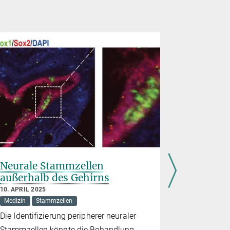
Neurale Stammzellen
Der Urs
außerhalb des Gehirns
Stammze
10. APRIL 2025
15. NOVEMBE
Medizin
Stammzellen
Evolution
Die Identifizierung peripherer neuraler
Proteine zu
Stammzellen könnte die Behandlung
Stammzellen