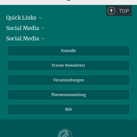
TOP
Quick Links
Social Media
Präsident
Social Media
Zahlen und Fakten
Bluesky
Jahresbericht
Mastodon
Facebook
Kontakt
Einkauf
LinkedIn
Instagram
Presse Newsletter
Meldestelle Fehlverhalten
TikTok
YouTube
Netiquette
Veranstaltungen
Themensammlung
RSS