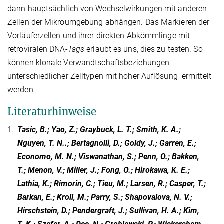
dann hauptsächlich von Wechselwirkungen mit anderen
Zellen der Mikroumgebung abhängen. Das Markieren der
Vorläuferzellen und ihrer direkten Abkömmlinge mit
retroviralen DNA-
Tags
erlaubt es uns, dies zu testen. So
können klonale Verwandtschaftsbeziehungen
unterschiedlicher Zelltypen mit hoher Auflösung ermittelt
werden.
Literaturhinweise
1.
Tasic, B.; Yao, Z.; Graybuck, L. T.; Smith, K. A.;
Nguyen, T. N..; Bertagnolli, D.; Goldy, J.; Garren, E.;
Economo, M. N.; Viswanathan, S.; Penn, O.; Bakken,
T.; Menon, V.; Miller, J.; Fong, O.; Hirokawa, K. E.;
Lathia, K.; Rimorin, C.; Tieu, M.; Larsen, R.; Casper, T.;
Barkan, E.; Kroll, M.; Parry, S.; Shapovalova, N. V.;
Hirschstein, D.; Pendergraft, J.; Sullivan, H. A.; Kim,