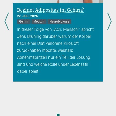
Beginnt Adipositas im Gehirn?
22. JULI 2026
Gehirn
Medizin
Neurobiologie
In dieser Folge von „Ach, Mensch!“ spricht
Jens Brüning darüber, warum der Körper
nach einer Diät verlorene Kilos oft
zurückhaben möchte, weshalb
Abnehmspritzen nur ein Teil der Lösung
sind und welche Rolle unser Lebensstil
dabei spielt.
◼