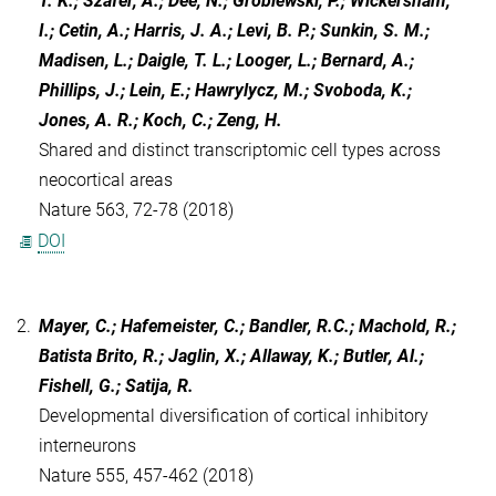
T. K.; Szafer, A.; Dee, N.; Groblewski, P.; Wickersham,
I.; Cetin, A.; Harris, J. A.; Levi, B. P.; Sunkin, S. M.;
Madisen, L.; Daigle, T. L.; Looger, L.; Bernard, A.;
Phillips, J.; Lein, E.; Hawrylycz, M.; Svoboda, K.;
Jones, A. R.; Koch, C.; Zeng, H.
Shared and distinct transcriptomic cell types across
neocortical areas
Nature 563, 72-78 (2018)
DOI
2.
Mayer, C.; Hafemeister, C.; Bandler, R.C.; Machold, R.;
Batista Brito, R.; Jaglin, X.; Allaway, K.; Butler, Al.;
Fishell, G.; Satija, R.
Developmental diversification of cortical inhibitory
interneurons
Nature 555, 457-462 (2018)