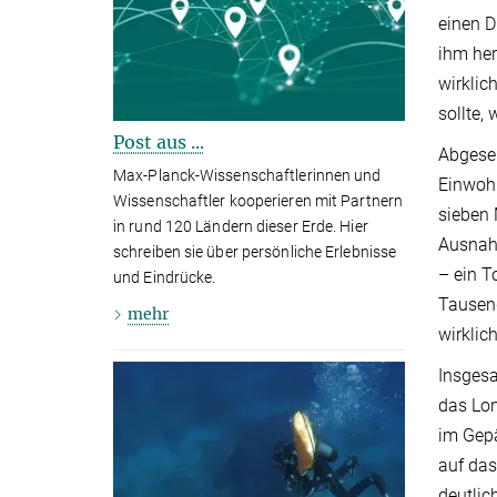
einen D
ihm her
wirklic
sollte,
Post aus ...
Abgeseh
Max-Planck-Wissenschaftlerinnen und
Einwohn
Wissenschaftler kooperieren mit Partnern
sieben 
in rund 120 Ländern dieser Erde. Hier
Ausnahm
schreiben sie über persönliche Erlebnisse
– ein T
und Eindrücke.
Tausend
mehr
wirklic
Insgesa
das Lon
im Gepä
auf das
deutlic