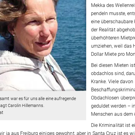
Mekka des Wellenre
pendeln musste, ents
eine überschaubare K
der Realität abgehob
überhöhteren Mietpr
umziehen, weil das 
Dollar Miete pro Mon
Bei diesen Mieten is
obdachlos sind, daru
Kranke. Viele davon
Beschaffungskriminal
Obdachlosen überprop
samt war es für uns alle eine aufregende
geduldet werden – i
 sagt Carolin Hillemanns.
at
Menschen aus dem öf
Die Kriminalität ist
ir ja aus Freiburg einiges gewohnt, aber in Santa Cruz ist es w