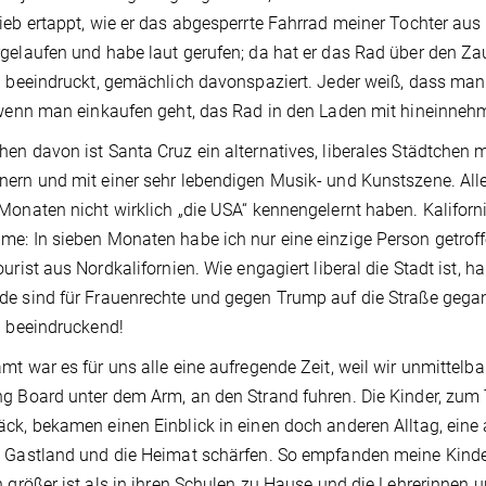
ieb ertappt, wie er das abgesperrte Fahrrad meiner Tochter aus 
gelaufen und habe laut gerufen; da hat er das Rad über den Za
h beeindruckt, gemächlich davonspaziert. Jeder weiß, dass man
 wenn man einkaufen geht, das Rad in den Laden mit hineinnehme
en davon ist Santa Cruz ein alternatives, liberales Städtchen 
ern und mit einer sehr lebendigen Musik- und Kunstszene. Alle
Monaten nicht wirklich „die USA“ kennengelernt haben. Kaliforn
e: In sieben Monaten habe ich nur eine einzige Person getroff
ourist aus Nordkalifornien. Wie engagiert liberal die Stadt ist,
e sind für Frauenrechte und gegen Trump auf die Straße gegan
h beeindruckend!
mt war es für uns alle eine aufregende Zeit, weil wir unmittel
g Board unter dem Arm, an den Strand fuhren. Die Kinder, zum 
ck, bekamen einen Einblick in einen doch anderen Alltag, eine
 Gastland und die Heimat schärfen. So empfanden meine Kinder
h größer ist als in ihren Schulen zu Hause und die Lehrerinnen u