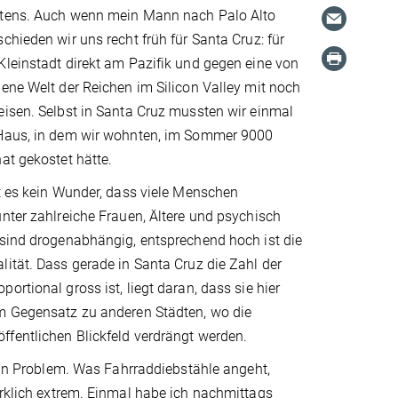
itens. Auch wenn mein Mann nach Palo Alto
chieden wir uns recht früh für Santa Cruz: für
leinstadt direkt am Pazifik und gegen eine von
ene Welt der Reichen im Silicon Valley mit noch
eisen. Selbst in Santa Cruz mussten wir einmal
Haus, in dem wir wohnten, im Sommer 9000
at gekostet hätte.
t es kein Wunder, dass viele Menschen
nter zahlreiche Frauen, Ältere und psychisch
 sind drogenabhängig, entsprechend hoch ist die
ität. Dass gerade in Santa Cruz die Zahl der
ortional gross ist, liegt daran, dass sie hier
m Gegensatz zu anderen Städten, wo die
fentlichen Blickfeld verdrängt werden.
 ein Problem. Was Fahrraddiebstähle angeht,
irklich extrem. Einmal habe ich nachmittags