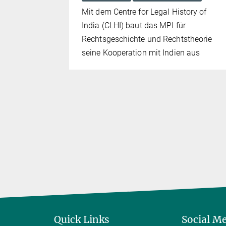
Mit dem Centre for Legal History of
 und die
India (CLHI) baut das MPI für
ftung
Rechtsgeschichte und Rechtstheorie
rabhi
seine Kooperation mit Indien aus
und Jamie
liches in
haben
Quick Links
Social M