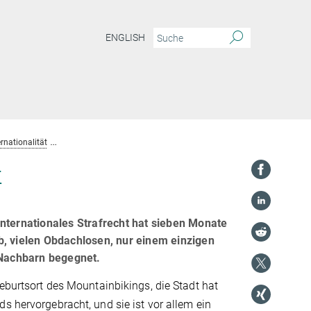
ENGLISH
ernationalität
Carolin Hillemanns: Post aus Santa Cruz, USA
k
internationales Strafrecht hat sieben Monate
ieb, vielen Obdachlosen, nur einem einzigen
Nachbarn begegnet.
Geburtsort des Mountainbikings, die Stadt hat
s hervorgebracht, und sie ist vor allem ein