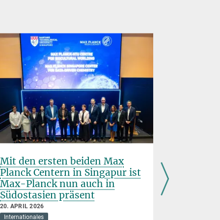
Mit den ersten beiden Max
Zwei ne
Planck Centern in Singapur ist
stärken 
Max-Planck nun auch in
Forschu
Südostasien präsent
China
20. APRIL 2026
14. APRIL 20
Internationales
International