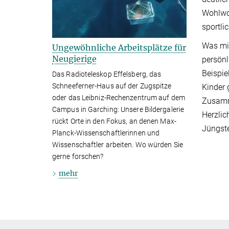
Wohlwol
sportli
Was mir
Ungewöhnliche Arbeitsplätze für
Neugierige
persönl
Beispie
Das Radioteleskop Effelsberg, das
Schneeferner-Haus auf der Zugspitze
Kinder 
oder das Leibniz-Rechenzentrum auf dem
Zusamme
Campus in Garching: Unsere Bildergalerie
Herzlic
rückt Orte in den Fokus, an denen Max-
Jüngste
Planck-Wissenschaftlerinnen und
Wissenschaftler arbeiten. Wo würden Sie
gerne forschen?
mehr