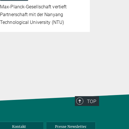
Max-Planck-Gesellschaft vertieft
Neue Koope
Partnerschaft mit der Nanyang
synthetisc
Technological University (NTU)
Wechselwi
Luftversch
Klima
TOP
Kontakt
Presse Newsletter