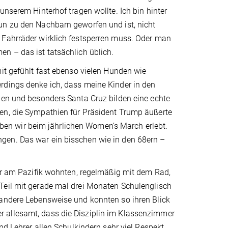
unserem Hinterhof tragen wollte. Ich bin hinter
un zu den Nachbarn geworfen und ist, nicht
 Fahrräder wirklich festsperren muss. Oder man
n – das ist tatsächlich üblich.
mit gefühlt fast ebenso vielen Hunden wie
rdings denke ich, dass meine Kinder in den
ien und besonders Santa Cruz bilden eine echte
en, die Sympathien für Präsident Trump äußerte
 haben wir beim jährlichen Women’s March erlebt.
gen. Das war ein bisschen wie in den 68ern –
bar am Pazifik wohnten, regelmäßig mit dem Rad,
Teil mit gerade mal drei Monaten Schulenglisch
 andere Lebensweise und konnten so ihren Blick
 allesamt, dass die Disziplin im Klassenzimmer
nd Lehrer allen Schulkindern sehr viel Respekt,