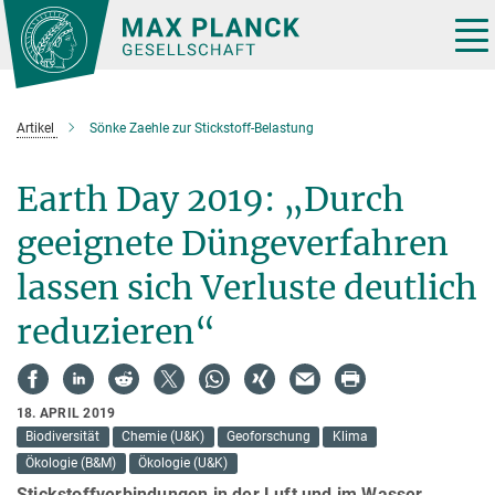
Hauptinhalt
Tog
nav
Artikel
Sönke Zaehle zur Stickstoff-Belastung
Earth Day 2019: „Durch
geeignete Düngeverfahren
lassen sich Verluste deutlich
reduzieren“
18. APRIL 2019
Biodiversität
Chemie (U&K)
Geoforschung
Klima
Ökologie (B&M)
Ökologie (U&K)
Stickstoffverbindungen in der Luft und im Wasser