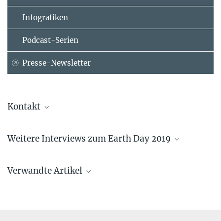
Infografiken
Podcast-Serien
Presse-Newsletter
Kontakt
Dr. Sönke Zaehle
Weitere Interviews zum Earth Day 2019
Max-Planck-Institut für Biogeochemie, Jena
+49 3641 576-230
soenke.zaehle@...
Weitere Interviews zum Earth Day
Verwandte Artikel
Bedrohter Planet
19. APRIL 2019
Klima