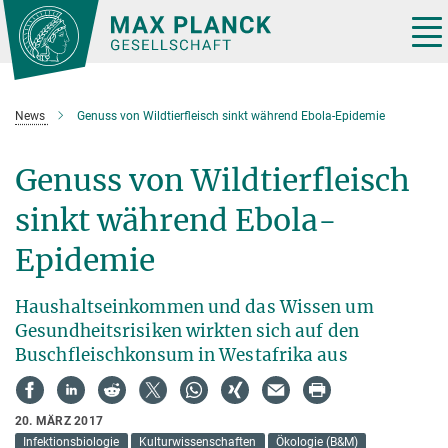
Hauptinhalt
Tog
nav
News
Genuss von Wildtierfleisch sinkt während Ebola-Epidemie
Genuss von Wildtierfleisch
sinkt während Ebola-
Epidemie
Haushaltseinkommen und das Wissen um
Gesundheitsrisiken wirkten sich auf den
Buschfleischkonsum in Westafrika aus
20. MÄRZ 2017
Infektionsbiologie
Kulturwissenschaften
Ökologie (B&M)