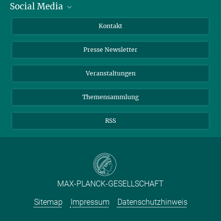
Social Media
Zahlen und Fakten
Bluesky
Jahresbericht
Mastodon
Facebook
Kontakt
Einkauf
LinkedIn
Instagram
Presse Newsletter
Meldestelle Fehlverhalten
TikTok
YouTube
Netiquette
Veranstaltungen
Themensammlung
RSS
MAX-PLANCK-GESELLSCHAFT
Sitemap
Impressum
Datenschutzhinweis