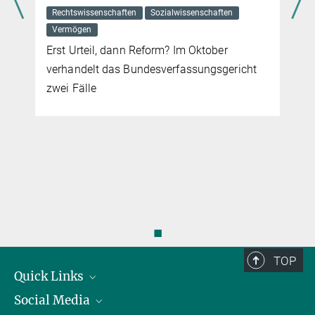
Eine erste den gesamten afrikanischen Kontinent übergreifende
Rechtswissenschaften
Sozialwissenschaften
Studie belegt, dass die Lebensräume dieser Tiere in den letzten
Vermögen
Jahren dramatisch geschrumpft sind
Erst Urteil, dann Reform? Im Oktober
mehr
verhandelt das Bundesverfassungsgericht
zwei Fälle
◼
TOP
Quick Links
Social Media
Präsident