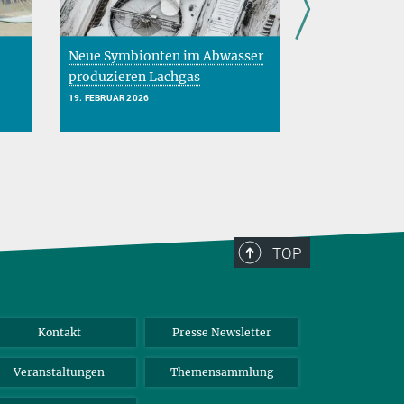
Neue Symbionten im Abwasser
Welche Perspe
produzieren Lachgas
die Ökonomi
19. FEBRUAR 2026
18. DEZEMBER 202
TOP
Kontakt
Presse Newsletter
Veranstaltungen
Themensammlung