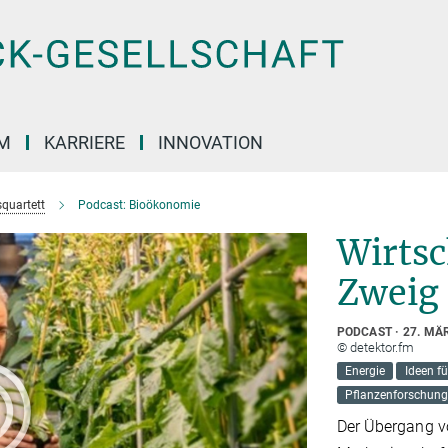
M
KARRIERE
INNOVATION
quartett
Podcast: Bioökonomie
Wirtsc
Zweig
PODCAST
27. MÄ
© detektor.fm
Energie
Ideen fü
Pflanzenforschung
Der Übergang vo