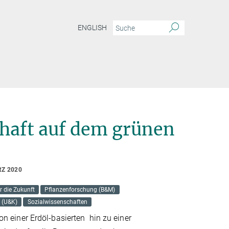
ENGLISH
haft auf dem grünen
RZ 2020
r die Zukunft
Pflanzenforschung (B&M)
 (U&K)
Sozialwissenschaften
n einer Erdöl-basierten hin zu einer