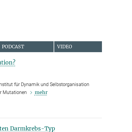
PODCAST
VIDEO
ution?
stitut für Dynamik und Selbstorganisation
mehr
er Mutationen
aten Darmkrebs-Typ