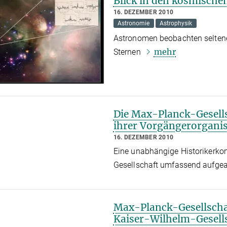
Blick in den kosmische
16. DEZEMBER 2010
Astronomie
Astrophysik
Astronomen beobachten seltene
mehr
Sternen
Die Max-Planck-Gesells
ihrer Vorgängerorganis
16. DEZEMBER 2010
Eine unabhängige Historikerko
Gesellschaft umfassend aufgea
Max-Planck-Gesellschaf
Kaiser-Wilhelm-Gesell