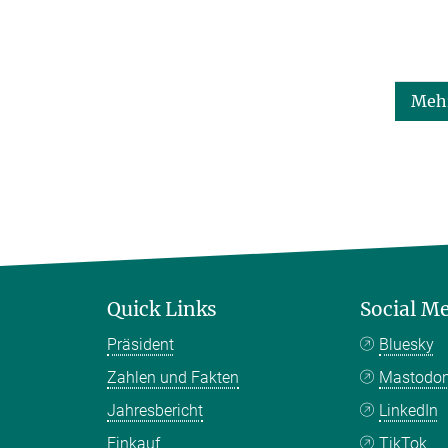
Mehr
Quick Links
Social M
Präsident
Bluesky
Zahlen und Fakten
Mastodo
Jahresbericht
LinkedIn
Einkauf
TikTok