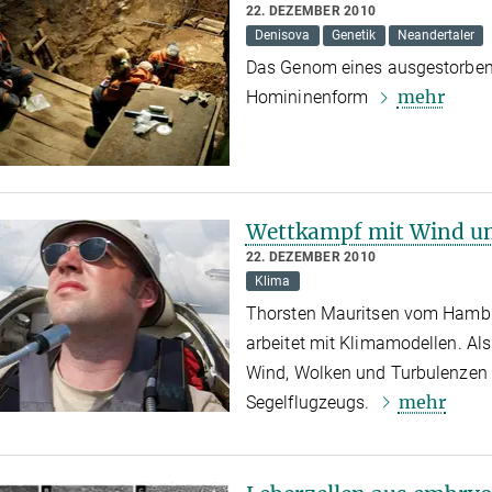
22. DEZEMBER 2010
Denisova
Genetik
Neandertaler
Das Genom eines ausgestorbe
mehr
Homininenform
Wettkampf mit Wind u
22. DEZEMBER 2010
Klima
Thorsten Mauritsen vom Hambur
arbeitet mit Klimamodellen. Al
Wind, Wolken und Turbulenzen 
mehr
Segelflugzeugs.