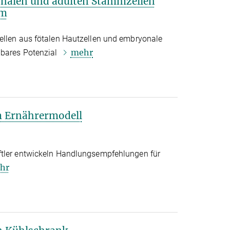
onalen und adulten Stammzellen
um
ellen aus fötalen Hautzellen und embryonale
mehr
hbares Potenzial
m Ernährermodell
ftler entwickeln Handlungsempfehlungen für
hr