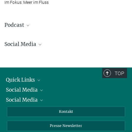
Im Fokus: Meer im Fluss
Podcast
Social Media
Bluesky
Facebook
LinkedIn
TOP
Mastodon
Quick Links
TikTok
Social Media
Präsident
Youtube
Social Media
Zahlen und Fakten
Bluesky
Jahresbericht
Mastodon
Facebook
Kontakt
Einkauf
LinkedIn
Instagram
Drei Rätsel der Ozeane
Presse Newsletter
Meldestelle Fehlverhalten
TikTok
YouTube
19. JUNI 2026