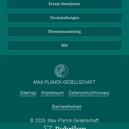
Drei Rätsel der Ozeane
Presse Newsletter
Meldestelle Fehlverhalten
TikTok
YouTube
19. JUNI 2026
Drei aktuelle Forschungsprojekte über Gabelschwanzmöven, Sand
Netiquette
Veranstaltungen
und Meereströmungen im Atlantik zeigen neue Einblicke in die
komplexen biologischen, sozialen und klimatischen Gefüge unserer
Themensammlung
Meere
RSS
MAX-PLANCK-GESELLSCHAFT
Sitemap
Impressum
Datenschutzhinweis
Barrierefreiheit
2026, Max-Planck-Gesellschaft