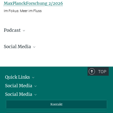
MaxPlanckForschung 2/2026
Im Fokus: Meer im Fluss
Podcast
Social Media
Bluesky
Facebook
LinkedIn
TOP
Mastodon
Quick Links
TikTok
Social Media
Präsident
Youtube
Social Media
Zahlen und Fakten
Bluesky
Jahresbericht
Mastodon
Facebook
Kontakt
Einkauf
LinkedIn
Instagram