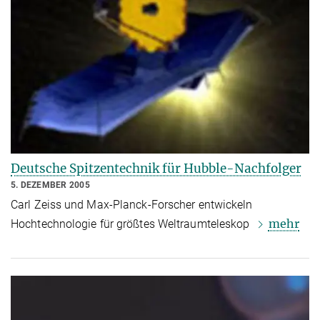
Deutsche Spitzentechnik für Hubble-Nachfolger
5. DEZEMBER 2005
Carl Zeiss und Max-Planck-Forscher entwickeln
mehr
Hochtechnologie für größtes Weltraumteleskop