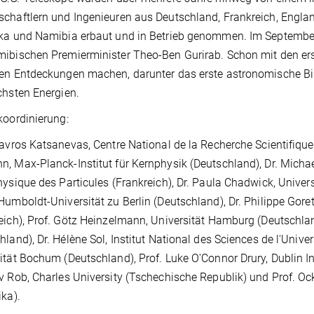
chaftlern und Ingenieuren aus Deutschland, Frankreich, Englan
ka und Namibia erbaut und in Betrieb genommen. Im September 2
ibischen Premierminister Theo-Ben Gurirab. Schon mit den ers
en Entdeckungen machen, darunter das erste astronomische Bi
chsten Energien.
koordinierung:
tavros Katsanevas, Centre National de la Recherche Scientifiqu
, Max-Planck-Institut für Kernphysik (Deutschland), Dr. Michae
hysique des Particules (Frankreich), Dr. Paula Chadwick, Unive
Humboldt-Universität zu Berlin (Deutschland), Dr. Philippe Gor
eich), Prof. Götz Heinzelmann, Universität Hamburg (Deutschlan
hland), Dr. Hélène Sol, Institut National des Sciences de l'Univer
ität Bochum (Deutschland), Prof. Luke O'Connor Drury, Dublin Ins
v Rob, Charles University (Tschechische Republik) und Prof. Oc
ika).