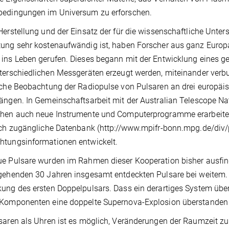
bedingungen im Universum zu erforschen.
Herstellung und der Einsatz der für die wissenschaftliche Unter
ung sehr kostenaufwändig ist, haben Forscher aus ganz Europ
ins Leben gerufen. Dieses begann mit der Entwicklung eines 
terschiedlichen Messgeräten erzeugt werden, miteinander verbu
iche Beobachtung der Radiopulse von Pulsaren an drei europäi
ängen. In Gemeinschaftsarbeit mit der Australian Telescope Nat
chen auch neue Instrumente und Computerprogramme erarbeite
ich zugängliche Datenbank (http://www.mpifr-bonn.mpg.de/div/
htungsinformationen entwickelt.
e Pulsare wurden im Rahmen dieser Kooperation bisher ausfindi
gehenden 30 Jahren insgesamt entdeckten Pulsare bei weitem. G
ung des ersten Doppelpulsars. Dass ein derartiges System überh
 Komponenten eine doppelte Supernova-Explosion überstande
saren als Uhren ist es möglich, Veränderungen der Raumzeit z