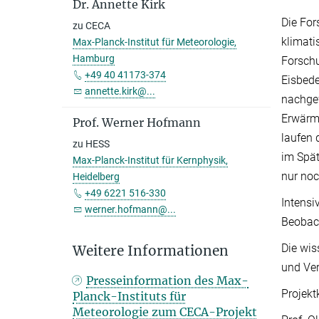
Dr. Annette Kirk
Die For
zu CECA
klimati
Max-Planck-Institut für Meteorologie,
Hamburg
Forsch
+49 40 41173-374
Eisbede
annette.kirk@...
nachgew
Erwärmu
Prof. Werner Hofmann
laufen 
zu HESS
im Spä
Max-Planck-Institut für Kernphysik,
nur noc
Heidelberg
+49 6221 516-330
Intensi
werner.hofmann@...
Beobach
Die wis
Weitere Informationen
und Ver
Presseinformation des Max-
Projekt
Planck-Instituts für
Meteorologie zum CECA-Projekt