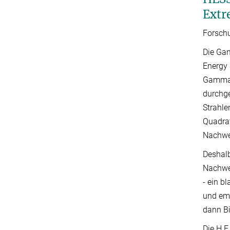
Extr
Forschu
Die Gam
Energy 
Gammast
durchge
Strahle
Quadrat
Nachwei
Deshalb
Nachwe
- ein b
und emp
dann Bi
Die H.E