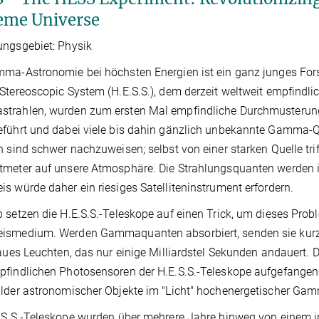
eme Universe
ngsgebiet: Physik
ma-Astronomie bei höchsten Energien ist ein ganz junges For
Stereoscopic System (H.E.S.S.), dem derzeit weltweit empfindl
rahlen, wurden zum ersten Mal empfindliche Durchmusterunge
führt und dabei viele bis dahin gänzlich unbekannte Gamma-Q
n sind schwer nachzuweisen; selbst von einer starken Quelle tr
meter auf unsere Atmosphäre. Die Strahlungsquanten werden in 
s würde daher ein riesiges Satelliteninstrument erfordern.
 setzen die H.E.S.S.-Teleskope auf einen Trick, um dieses Pro
ismedium. Werden Gammaquanten absorbiert, senden sie kurze
laues Leuchten, das nur einige Milliardstel Sekunden andauert.
findlichen Photosensoren der H.E.S.S.-Teleskope aufgefangen.
lder astronomischer Objekte im "Licht" hochenergetischer Gam
.S.S.-Teleskope wurden über mehrere Jahre hinweg von einem 