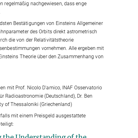
en regelmäßig nachgewiesen, dass enge
.
dsten Bestätigungen von Einsteins Allgemeiner
ahnparameter des Orbits direkt astrometrisch
ch die von der Relativitätstheorie
ssenbestimmungen vornehmen. Alle ergeben mit
nn Einsteins Theorie über den Zusammenhang von
en mit Prof. Nicolo D'amico, INAF Osservatorio
t für Radioastronomie (Deutschland), Dr. Ben
ty of Thessaloniki (Griechenland)
falls mit einem Preisgeld ausgestattete
eiligt:
 the Understanding of the