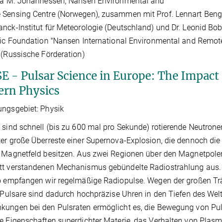
Ola M. Johannessen, Nansen Environmental and
 Sensing Centre (Norwegen), zusammen mit Prof. Lennart Beng
nck-Institut für Meteorologie (Deutschland) und Dr. Leonid Bob
fic Foundation "Nansen International Environmental and Remot
 (Russische Förderation)
E - Pulsar Science in Europe: The Impact 
rn Physics
ngsgebiet: Physik
 sind schnell (bis zu 600 mal pro Sekunde) rotierende Neutron
er große Überreste einer Supernova-Explosion, die dennoch die
 Magnetfeld besitzen. Aus zwei Regionen über den Magnetpole
t verstandenen Mechanismus gebündelte Radiostrahlung aus. Tri
o empfangen wir regelmäßige Radiopulse. Wegen der großen Träg
- Pulsare sind dadurch hochpräzise Uhren in den Tiefen des Wel
ungen bei den Pulsraten ermöglicht es, die Bewegung von Puls
e Eigenschaften superdichter Materie, das Verhalten von Plasm