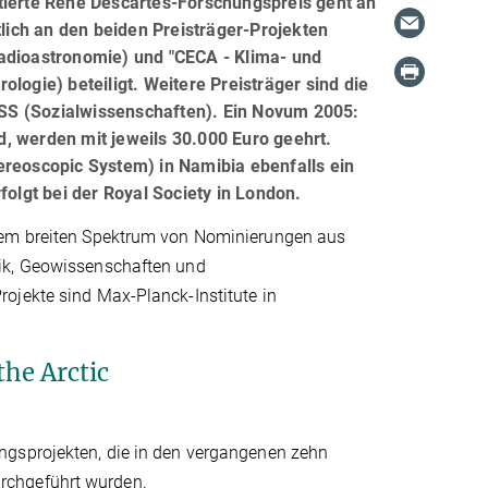
tierte René Descartes-Forschungspreis geht an
ich an den beiden Preisträger-Projekten
Radioastronomie) und "CECA - Klima- und
logie) beteiligt. Weitere Preisträger sind die
SS (Sozialwissenschaften). Ein Novum 2005:
, werden mit jeweils 30.000 Euro geehrt.
ereoscopic System) in Namibia ebenfalls ein
folgt bei der Royal Society in London.
inem breiten Spektrum von Nominierungen aus
tik, Geowissenschaften und
ojekte sind Max-Planck-Institute in
he Arctic
ngsprojekten, die in den vergangenen zehn
rchgeführt wurden.