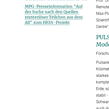
Prof. 
MPG-Presseinformation "Auf
Remote
der Suche nach den Quellen
Max-Pla
mysteriöser Teilchen aus dem
Scienti
All" zum HESS-Projekt
Centre"
PULS
Mode
Forschu
Pulsare
Kilomet
starkes
komplet
Erde, s
stabil 
Schwank
auch di