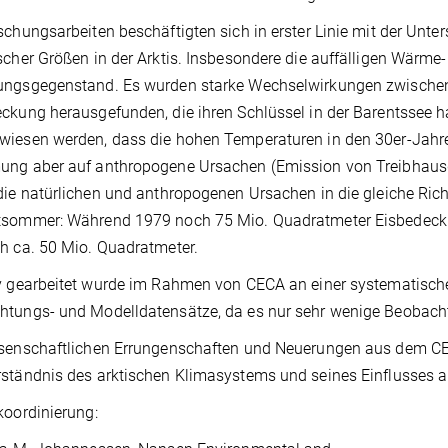
schungsarbeiten beschäftigten sich in erster Linie mit der Un
scher Größen in der Arktis. Insbesondere die auffälligen Wärme
ungsgegenstand. Es wurden starke Wechselwirkungen zwischen 
ckung herausgefunden, die ihren Schlüssel in der Barentssee 
iesen werden, dass die hohen Temperaturen in den 30er-Jahre
ng aber auf anthropogene Ursachen (Emission von Treibhausga
die natürlichen und anthropogenen Ursachen in die gleiche Ric
tsommer: Während 1979 noch 75 Mio. Quadratmeter Eisbedecku
h ca. 50 Mio. Quadratmeter.
v gearbeitet wurde im Rahmen von CECA an einer systematische
tungs- und Modelldatensätze, da es nur sehr wenige Beobachtu
senschaftlichen Errungenschaften und Neuerungen aus dem CEC
ständnis des arktischen Klimasystems und seines Einflusses 
koordinierung: