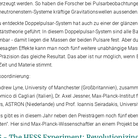
erzeugt werden. So haben die Forscher bei Pulsarbeobachtung
eutronenstern-Systeme kräftige Gravitationswellen aussenden
 entdeckte Doppelpulsar-System hat auch zu einer der glänzen
itätstheorie geführt: In diesem Doppelpulsar-System sind alle B
bar - damit liegen die Massen der beiden Pulsare fest. Aber dur
gesagten Effekte kann man noch fünf weitere unabhängige Ma
Präzision das gleiche Resultat. Das aber ist nur möglich, we
eit und Materie stimmt.
koordinierung:
ndrew Lyne, University of Manchester (Großbritannien), zusamm
mico di Cagliari (Italien), Dr. Axel Jessner, Max-Planck-Institu
s, ASTRON (Niederlande) und Prof. Ioannis Seiradakis, Universi
s gibt es in diesem Jahr neben den Preisträgern noch fünf eben
sten". Hier sind Max-Planck-Wissenschaftler an einem Projekt bet
 - The HESS Experiment: Revolutionizing