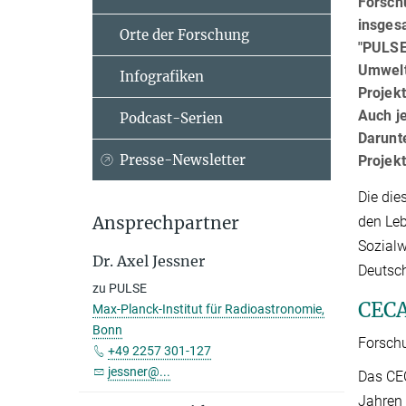
Forsch
insges
Orte der Forschung
"PULSE
Umweltv
Infografiken
Projek
Auch j
Podcast-Serien
Darunt
Presse-Newsletter
Projekt
Die die
Ansprechpartner
den Leb
Sozialw
Dr. Axel Jessner
Deutsch
zu PULSE
CECA
Max-Planck-Institut für Radioastronomie,
Bonn
Forsch
+49 2257 301-127
jessner@...
Das CEC
Jahren