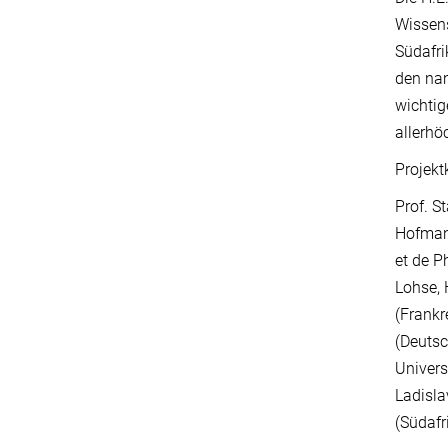
Wissens
Südafri
den nam
wichtig
allerhö
Projekt
Prof. S
Hofmann
et de P
Lohse, 
(Frankr
(Deutsc
Univers
Ladisla
(Südafr