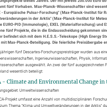
ungsprojekte dieses Jahres. Der mit jeweils 200.000 Euro do
amt fünf Vorhaben. Max-Planck-Wissenschaftler sind wesentl
 - Europäische Pulsar-Forschung" (Max-Planck-Institut für 
eränderungen in der Arktis" (Max-Planck-Institut für Meteoro
te EURO-PID (Immunologie), EXEL (Materialforschung) und E
ene fünf Projekte, die in die Endausscheidung gekommen sind
er befindet sich mit dem H.E.S.S.-Teleskope (High Energy St
 mit Max-Planck-Beteiligung. Die feierliche Preisübergabe er
sjährigen fünf Descartes-Forschungspreisträger wurden aus e
enswissenschaften, Ingenieurwissenschaften, Physik, Informa
issenschaften ausgewählt. An zwei der fünf ausgezeichneten Pr
land wesentlich beteiligt:
 - Climate and Environmental Change in t
ungsgebiet: Umweltwissenschaften
A-Projekt umfasst eine Anzahl von multidisziplinären Forschu
 zum Thema "Klima und Umweltveränderungen in der Arktis" du