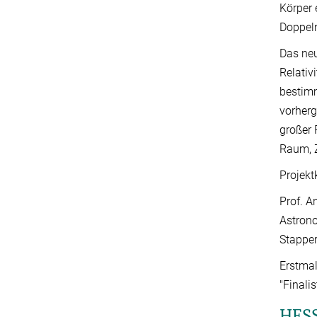
Körper 
Doppeln
Das neu
Relativ
bestimm
vorher
großer 
Raum, Z
Projekt
Prof. A
Astrono
Stapper
Erstmal
"Finali
HESS