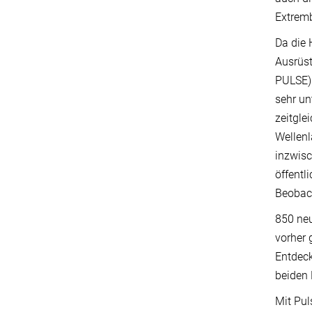
Extrem
Da die 
Ausrüst
PULSE) 
sehr un
zeitgle
Wellenl
inzwis
öffentl
Beobac
850 neu
vorher 
Entdeck
beiden
Mit Pul