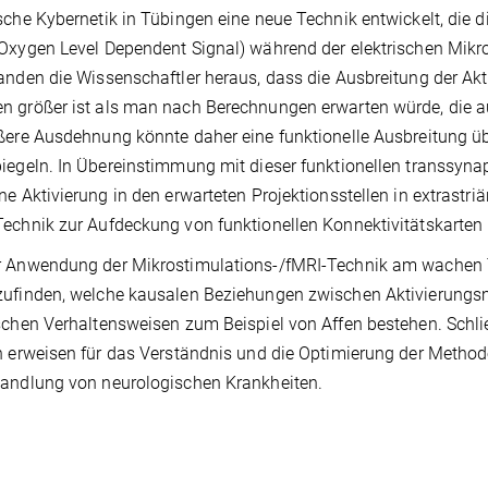
sche Kybernetik in Tübingen eine neue Technik entwickelt, die d
Oxygen Level Dependent Signal) während der elektrischen Mikr
anden die Wissenschaftler heraus, dass die Ausbreitung der Akti
 größer ist als man nach Berechnungen erwarten würde, die au
ßere Ausdehnung könnte daher eine funktionelle Ausbreitung ü
iegeln. In Übereinstimmung mit dieser funktionellen transsyna
ne Aktivierung in den erwarteten Projektionsstellen in extrastriä
echnik zur Aufdeckung von funktionellen Konnektivitätskarten i
 Anwendung der Mikrostimulations-/fMRI-Technik am wachen Tie
ufinden, welche kausalen Beziehungen zwischen Aktivierungsmu
schen Verhaltensweisen zum Beispiel von Affen bestehen. Schli
h erweisen für das Verständnis und die Optimierung der Methode
andlung von neurologischen Krankheiten.