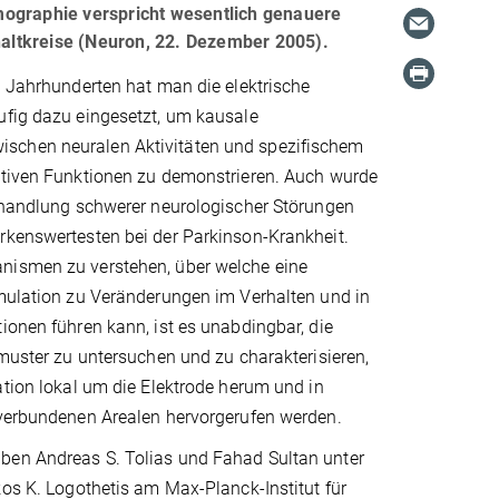
mographie verspricht wesentlich genauere
chaltkreise (Neuron, 22. Dezember 2005).
n Jahrhunderten hat man die elektrische
ufig dazu eingesetzt, um kausale
chen neuralen Aktivitäten und spezifischem
itiven Funktionen zu demonstrieren. Auch wurde
Behandlung schwerer neurologischer Störungen
rkenswertesten bei der Parkinson-Krankheit.
ismen zu verstehen, über welche eine
imulation zu Veränderungen im Verhalten und in
ionen führen kann, ist es unabdingbar, die
smuster zu untersuchen und zu charakterisieren,
ation lokal um die Elektrode herum und in
 verbundenen Arealen hervorgerufen werden.
en Andreas S. Tolias und Fahad Sultan unter
kos K. Logothetis am Max-Planck-Institut für