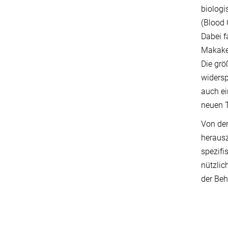
biologi
(Blood 
Dabei f
Makaken
Die grö
widersp
auch ei
neuen T
Von der
herausz
spezifi
nützlic
der Beh