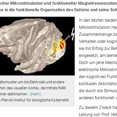
ischer Mikrostimulation und funktioneller Magnetresonanzto
ke in die funktionelle Organisation des Gehirns und seine S
In den letzten beide
Mikrostimulation hä
Zusammenhänge zwis
Verhalten oder kogn
sie mit Erfolg zur 
eingesetzt, am beme
Doch um jene Mechan
elektrische Mikrost
den kognitiven Funkt
tätsmuster um die Elektrode und andere
kortikalen Aktivität
hen des visuellen Kortex, die mittels fMRI
die durch die Stimul
iner elektrischen
…
[mehr]
anderen funktionell
Planck-Institut für biologische Kybernetik
Zu diesem Zweck hab
Leitung von Prof. Ni