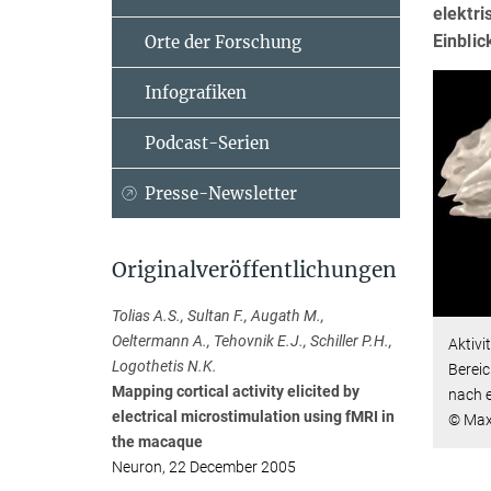
elektr
Einblic
Orte der Forschung
Infografiken
Podcast-Serien
Presse-Newsletter
Originalveröffentlichungen
Tolias A.S., Sultan F., Augath M.,
Oeltermann A., Tehovnik E.J., Schiller P.H.,
Aktivi
Logothetis N.K.
Bereic
Mapping cortical activity elicited by
nach e
electrical microstimulation using fMRI in
© Max-
the macaque
Neuron, 22 December 2005