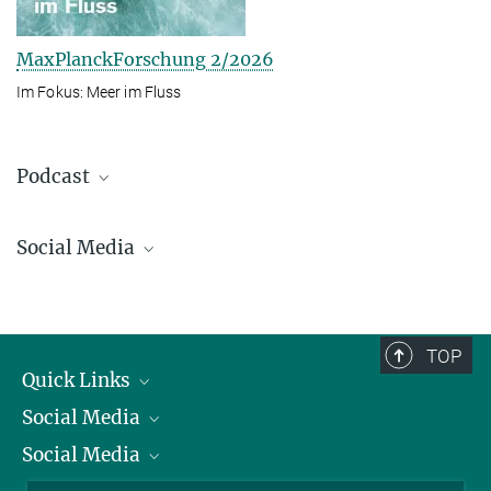
MaxPlanckForschung 2/2026
Im Fokus: Meer im Fluss
Podcast
Social Media
Bluesky
Facebook
LinkedIn
TOP
Mastodon
Quick Links
TikTok
Social Media
Präsident
Youtube
Social Media
Zahlen und Fakten
Bluesky
Jahresbericht