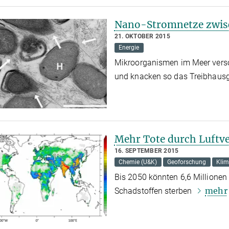
Nano-Stromnetze zwis
21. OKTOBER 2015
Energie
Mikroorganismen im Meer verso
und knacken so das Treibhau
Mehr Tote durch Luft
16. SEPTEMBER 2015
Chemie (U&K)
Geoforschung
Kli
Bis 2050 könnten 6,6 Millionen
mehr
Schadstoffen sterben