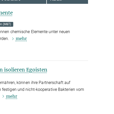
mente
en (M&T)
können chemische Elemente unter neuen
mehr
erden.
n isolieren Egoisten
 ernähren, können ihre Partnerschaft auf
 festigen und nicht-kooperative Bakterien vom
mehr
n