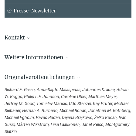
Presse-Newsletter
Kontakt
Richard E. Green
Weitere Informationen
Max-Planck-Institut für evolutionäre Anthropologie, Leipzig
+49 341 3550-544
Mobile Neandertaler
green@...
Originalveröffentlichungen
Hatte der Neandertaler rote Haare?
Prof. Dr. Johannes Krause
Richard E. Green, Anna-Sapfo Malaspinas, Johannes Krause, Adrian
Max-Planck-Institut für evolutionäre Anthropologie, Leipzig
W. Briggs, Philip L.F. Johnson, Caroline Uhler, Matthias Meyer,
+49 341 3550-501
Jeffrey M. Good, Tomislav Maricić, Udo Stenzel, Kay Prüfer, Michael
krause@...
Siebauer, Hernán A. Burbano, Michael Ronan, Jonathan M. Rothberg,
Michael Egholm, Pavao Rudan, Dejana Brajković, Želko Kućan, Ivan
Sandra Jacob
Gušić, Mårten Wikström, Liisa Laakkonen, Janet Kelso, Montgomery
Slatkin
Presse- und Öffentlichkeitsarbeit