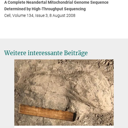
A Complete Neandertal Mitochondrial Genome Sequence
Max-Planck-Institut für evolutionäre Anthropologie, Leipzig
Determined by High-Throughput Sequencing
+49 341 3550-122
Cell, Volume 134, Issue 3, 8 August 2008
jacob@...
Weitere interessante Beiträge