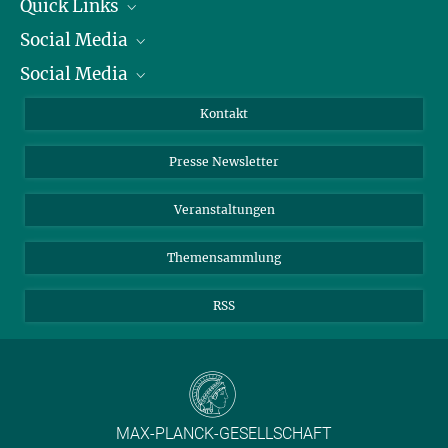
Quick Links
Social Media
Präsident
Social Media
Zahlen und Fakten
Bluesky
Jahresbericht
Mastodon
Facebook
Kontakt
Einkauf
LinkedIn
Instagram
Presse Newsletter
Meldestelle Fehlverhalten
TikTok
YouTube
Netiquette
Veranstaltungen
Themensammlung
RSS
MAX-PLANCK-GESELLSCHAFT