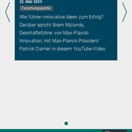
22. MAI 2025
Forschungspolitik
Wie führen innovative Ideen zum Erfolg?
Darüber spricht Bram Wijlands,
Geschäftsführer von Max-Planck-
e
Innovation, mit Max-Planck-Präsident
Patrick Cramer in diesem YouTube-Video
◼