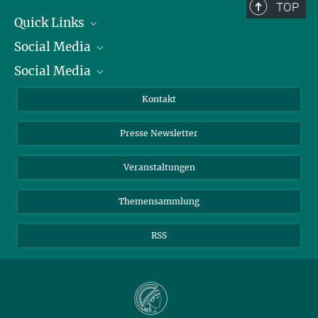
TOP
Quick Links
Social Media
Präsident
Social Media
Zahlen und Fakten
Bluesky
Jahresbericht
Mastodon
Facebook
Kontakt
Einkauf
LinkedIn
Instagram
Presse Newsletter
Meldestelle Fehlverhalten
TikTok
YouTube
Netiquette
Veranstaltungen
Themensammlung
RSS