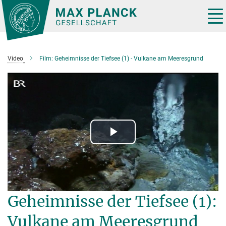
Hauptinhalt
Tog
nav
Video
Film: Geheimnisse der Tiefsee (1) - Vulkane am Meeresgrund
Play
Video
Geheimnisse der Tiefsee (1):
Vulkane am Meeresgrund