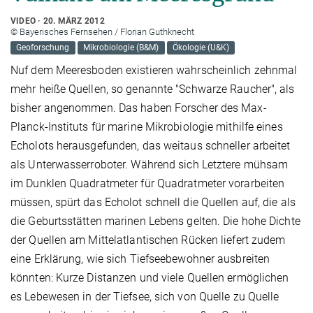
VIDEO
20. MÄRZ 2012
© Bayerisches Fernsehen / Florian Guthknecht
Geoforschung
Mikrobiologie (B&M)
Ökologie (U&K)
Nuf dem Meeresboden existieren wahrscheinlich zehnmal
mehr heiße Quellen, so genannte "Schwarze Raucher", als
bisher angenommen. Das haben Forscher des Max-
Planck-Instituts für marine Mikrobiologie mithilfe eines
Echolots herausgefunden, das weitaus schneller arbeitet
als Unterwasserroboter. Während sich Letztere mühsam
im Dunklen Quadratmeter für Quadratmeter vorarbeiten
müssen, spürt das Echolot schnell die Quellen auf, die als
die Geburtsstätten marinen Lebens gelten. Die hohe Dichte
der Quellen am Mittelatlantischen Rücken liefert zudem
eine Erklärung, wie sich Tiefseebewohner ausbreiten
könnten: Kurze Distanzen und viele Quellen ermöglichen
es Lebewesen in der Tiefsee, sich von Quelle zu Quelle