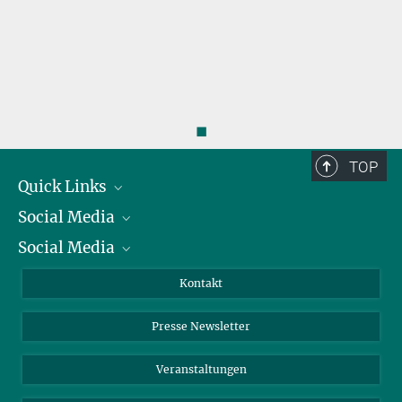
◼
TOP
Quick Links
Social Media
Präsident
Social Media
Zahlen und Fakten
Bluesky
Jahresbericht
Mastodon
Facebook
Kontakt
Einkauf
LinkedIn
Instagram
Presse Newsletter
Meldestelle Fehlverhalten
TikTok
YouTube
Netiquette
Veranstaltungen