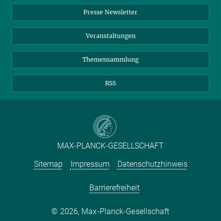
Einkauf
LinkedIn
Instagram
Presse Newsletter
Meldestelle Fehlverhalten
TikTok
YouTube
Netiquette
Veranstaltungen
Themensammlung
RSS
MAX-PLANCK-GESELLSCHAFT
Sitemap
Impressum
Datenschutzhinweis
Barrierefreiheit
2026, Max-Planck-Gesellschaft