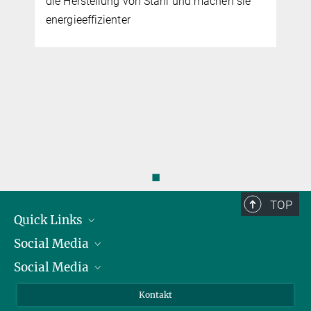
Bewusstsein chinesischer Erwachsener
gegen Betrug
◼
TOP
Quick Links
Social Media
Präsident
Social Media
Zahlen und Fakten
Bluesky
Jahresbericht
Mastodon
Facebook
Kontakt