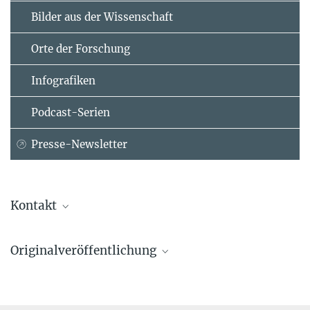
Bilder aus der Wissenschaft
Orte der Forschung
Infografiken
Podcast-Serien
Presse-Newsletter
Kontakt
Florian Marquardt
Originalveröffentlichung
Max-Planck-Institut für die Physik des Lichts, Erlangen
+49 9131 7133-400
Víctor López-Pastor, Florian Marquardt
florian.marquardt@...
Self-Learning Machines Based on Hamiltonian Echo