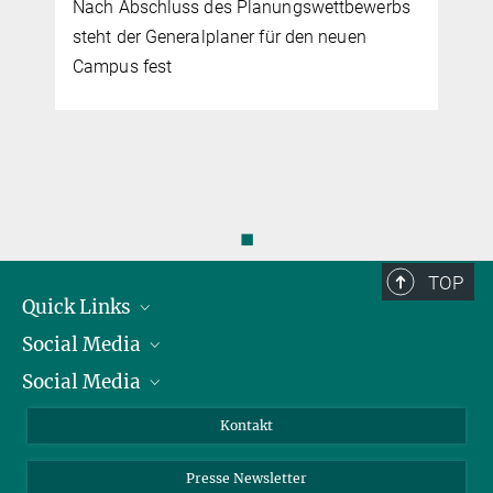
Nach Abschluss des Planungswettbewerbs
steht der Generalplaner für den neuen
Campus fest
◼
TOP
Quick Links
Social Media
Präsident
Social Media
Zahlen und Fakten
Bluesky
Jahresbericht
Mastodon
Facebook
Kontakt
Einkauf
LinkedIn
Instagram
Presse Newsletter
Meldestelle Fehlverhalten
TikTok
YouTube