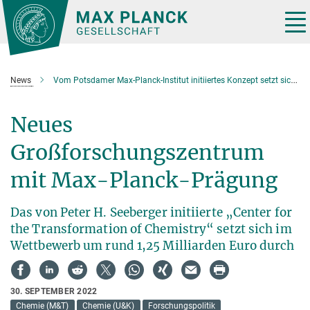
Hauptinhalt
Tog
nav
News
Vom Potsdamer Max-Planck-Institut initiiertes Konzept setzt sich im Bund-Länder-Wettbewerb um 1,25 Milliarden Euro Förderung durch
Neues
Großforschungszentrum
mit Max-Planck-Prägung
Das von Peter H. Seeberger initiierte „Center for
the Transformation of Chemistry“ setzt sich im
Wettbewerb um rund 1,25 Milliarden Euro durch
30. SEPTEMBER 2022
Chemie (M&T)
Chemie (U&K)
Forschungspolitik