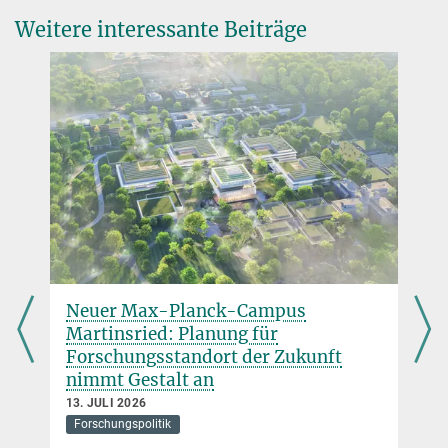
Weitere interessante Beiträge
Sie finden dieses Video auf YouTube. Mit Klick auf das Bild
werden Sie dorthin weitergeleitet.
© Mediaporta GmbH
i
Neuer Max-Planck-Campus
Martinsried: Planung für
Forschungsstandort der Zukunft
nimmt Gestalt an
13. JULI 2026
Forschungspolitik