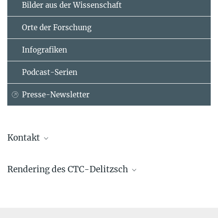
Bilder aus der Wissenschaft
Orte der Forschung
Infografiken
Podcast-Serien
Presse-Newsletter
Kontakt
Juliane Jury
Rendering des CTC-Delitzsch
Presse- und Öffentlichkeitsarbeit
Max-Planck-Institut für Kolloid- und Grenzflächenforschung,
Potsdam-Golm
+49 331 567-9309
juliane.jury@...