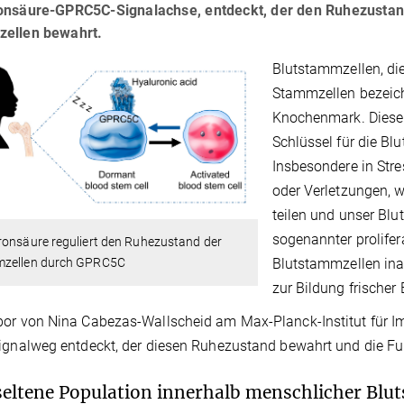
onsäure-GPRC5C-Signalachse, entdeckt, der den Ruhezusta
ellen bewahrt.
Blutstammzellen, di
Stammzellen bezeich
Knochenmark. Dieser 
Schlüssel für die B
Insbesondere in Stre
oder Verletzungen, 
teilen und unser Blu
sogenannter prolifera
ronsäure reguliert den Ruhezustand der
zellen durch GPRC5C
Blutstammzellen inak
zur Bildung frischer
or von Nina Cabezas-Wallscheid am Max-Planck-Institut für Im
ignalweg entdeckt, der diesen Ruhezustand bewahrt und die Fu
seltene Population innerhalb menschlicher Blu