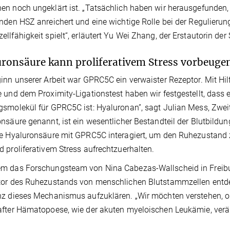
n noch ungeklärt ist. „Tatsächlich haben wir herausgefunden
nden HSZ anreichert und eine wichtige Rolle bei der Regulieru
llfähigkeit spielt“, erläutert Yu Wei Zhang, der Erstautorin der 
ronsäure kann proliferativem Stress vorbeuge
inn unserer Arbeit war GPRC5C ein verwaister Rezeptor. Mit Hi
 und dem Proximity-Ligationstest haben wir festgestellt, dass 
smolekül für GPRC5C ist: Hyaluronan”, sagt Julian Mess, Zweit
nsäure genannt, ist ein wesentlicher Bestandteil der Blutbil
e Hyaluronsäure mit GPRC5C interagiert, um den Ruhezustand 
 proliferativem Stress aufrechtzuerhalten.
m das Forschungsteam von Nina Cabezas-Wallscheid in Freibu
or des Ruhezustands von menschlichen Blutstammzellen entdeckt
nz dieses Mechanismus aufzuklären. „Wir möchten verstehen,
fter Hämatopoese, wie der akuten myeloischen Leukämie, verän