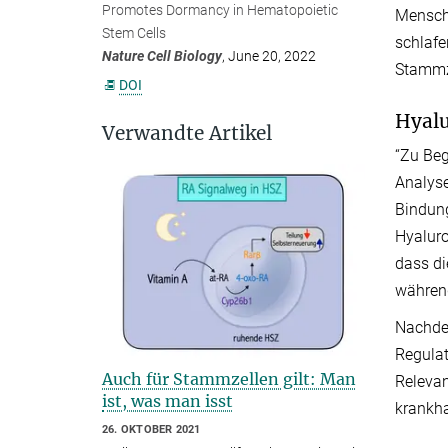
Promotes Dormancy in Hematopoietic
Mensche
Stem Cells
schlafe
Nature Cell Biology
, June 20, 2022
Stammze
DOI
Hyalu
Verwandte Artikel
“Zu Beg
Analyse
Bindung
Hyaluro
dass di
während
Nachde
Regulat
Auch für Stammzellen gilt: Man
Releva
ist, was man isst
krankha
26. OKTOBER 2021