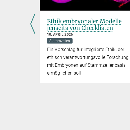
odell
Ethik embryonaler Modelle
jenseits von Checklisten
10. APRIL 2026
ammzellen
Stammzellen
lche
Ein Vorschlag für integrierte Ethik, der
efäßbildung
ethisch verantwortungsvolle Forschung
mit Embryonen auf Stammzellenbasis
ermöglichen soll