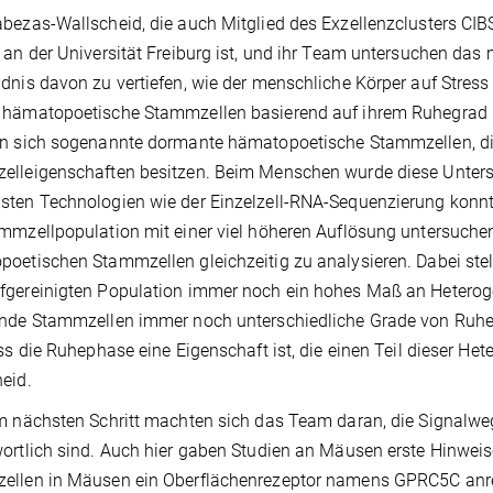
bezas-Wallscheid, die auch Mitglied des Exzellenzclusters CIBSS
 an der Universität Freiburg ist, und ihr Team untersuchen d
dnis davon zu vertiefen, wie der menschliche Körper auf Stres
 hämatopoetische Stammzellen basierend auf ihrem Ruhegrad u
n sich sogenannte dormante hämatopoetische Stammzellen, die
lleigenschaften besitzen. Beim Menschen wurde diese Untersc
ten Technologien wie der Einzelzell-RNA-Sequenzierung konnte
mmzellpopulation mit einer viel höheren Auflösung untersuchen
oetischen Stammzellen gleichzeitig zu analysieren. Dabei stellt
gereinigten Population immer noch ein hohes Maß an Heterogen
ende Stammzellen immer noch unterschiedliche Grade von Ruh
ss die Ruhephase eine Eigenschaft ist, die einen Teil dieser Het
eid.
m nächsten Schritt machten sich das Team daran, die Signalweg
ortlich sind. Auch hier gaben Studien an Mäusen erste Hinweise
ellen in Mäusen ein Oberflächenrezeptor namens GPRC5C anre