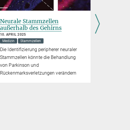
Neurale Stammzellen
Der Urs
außerhalb des Gehirns
Stammze
10. APRIL 2025
15. NOVEMBE
Medizin
Stammzellen
Evolution
Die Identifizierung peripherer neuraler
Proteine zu
Stammzellen könnte die Behandlung
Stammzellen
von Parkinson und
Tierreich s
Rückenmarksverletzungen verändern