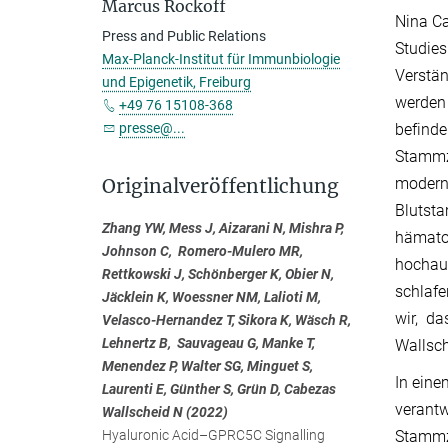
Marcus Rockoff
Nina Ca
Press and Public Relations
Studies
Max-Planck-Institut für Immunbiologie
Verstän
und Epigenetik, Freiburg
werden
+49 76 15108-368
befinde
presse@...
Stammze
moderns
Originalveröffentlichung
Blutsta
Zhang YW, Mess J, Aizarani N, Mishra P,
hämatop
Johnson C, Romero-Mulero MR,
hochauf
Rettkowski J, Schönberger K, Obier N,
schlaf
Jäcklein K, Woessner NM, Lalioti M,
wir, da
Velasco-Hernandez T, Sikora K, Wäsch R,
Lehnertz B, Sauvageau G, Manke T,
Wallsch
Menendez P, Walter SG, Minguet S,
In eine
Laurenti E, Günther S, Grün D, Cabezas
verantw
Wallscheid N (2022)
Stammz
Hyaluronic Acid–GPRC5C Signalling