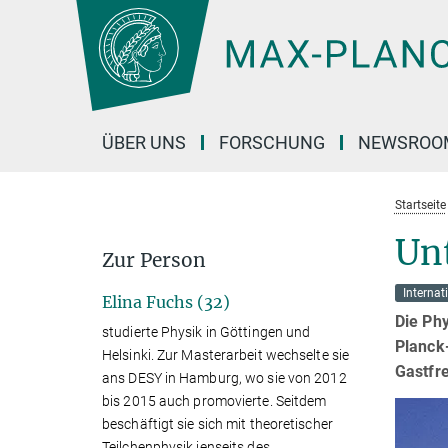
Hauptinhalt
ÜBER UNS
FORSCHUNG
NEWSROO
Startseite
Un
Zur Person
Internat
Elina Fuchs (32)
Die Phy
studierte Physik in Göttingen und
Planck-
Helsinki. Zur Masterarbeit wechselte sie
Gastfr
ans DESY in Hamburg, wo sie von 2012
bis 2015 auch promovierte. Seitdem
beschäftigt sie sich mit theoretischer
Teilchenphysik jenseits des