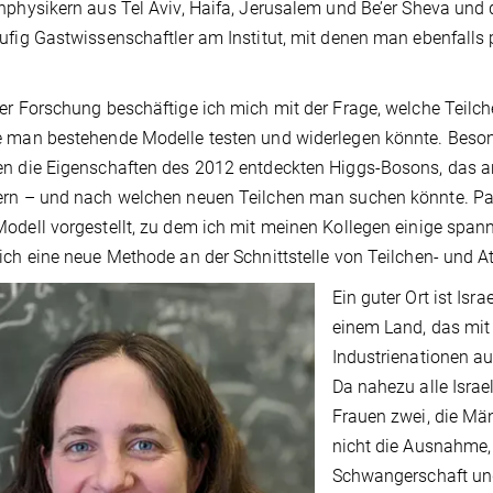
nphysikern aus Tel Aviv, Haifa, Jerusalem und Be’er Sheva und 
ufig Gastwissenschaftler am Institut, mit denen man ebenfall
er Forschung beschäftige ich mich mit der Frage, welche Teilc
 man bestehende Modelle testen und widerlegen könnte. Besonde
n die Eigenschaften des 2012 entdeckten Higgs-Bosons, das and
rn – und nach welchen neuen Teilchen man suchen könnte. Pa
odell vorgestellt, zu dem ich mit meinen Kollegen einige spa
ich eine neue Methode an der Schnittstelle von Teilchen- und 
Ein guter Ort ist Isr
einem Land, das mit 
Industrienationen au
Da nahezu alle Israe
Frauen zwei, die Män
nicht die Ausnahme,
Schwangerschaft und 