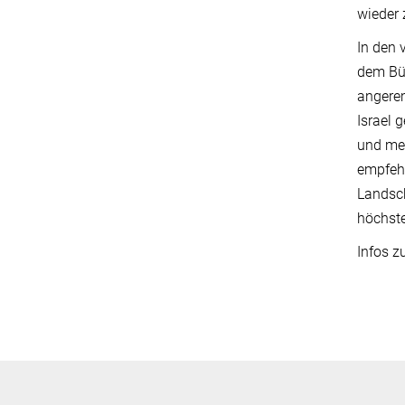
wieder 
In den 
dem Bür
angerem
Israel 
und men
empfehl
Landsch
höchste
Infos z