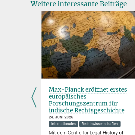
Weitere interessante Beiträge
 mit
Max-Planck eröffnet erstes
lien
europäisches
Forschungszentrum für
indische Rechtsgeschichte
s
24. JUNI 2026
Internationales
Rechtswissenschaften
ieft
Mit dem Centre for Legal History of
arbeit mit