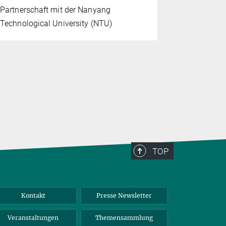
Partnerschaft mit der Nanyang
synthetisc
Technological University (NTU)
Wechselwi
Luftversch
Klima
TOP
Kontakt
Presse Newsletter
Veranstaltungen
Themensammlung