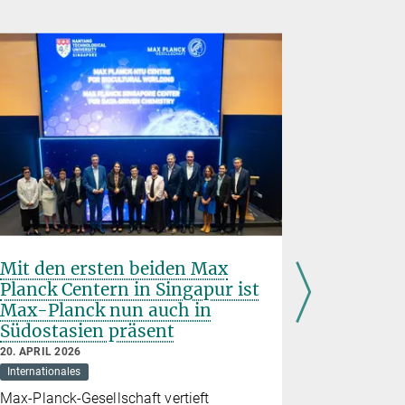
Mit den ersten beiden Max
Zwei ne
Planck Centern in Singapur ist
stärken 
Max-Planck nun auch in
Forschu
Südostasien präsent
China
20. APRIL 2026
14. APRIL 20
Internationales
International
Max-Planck-Gesellschaft vertieft
Neue Koope