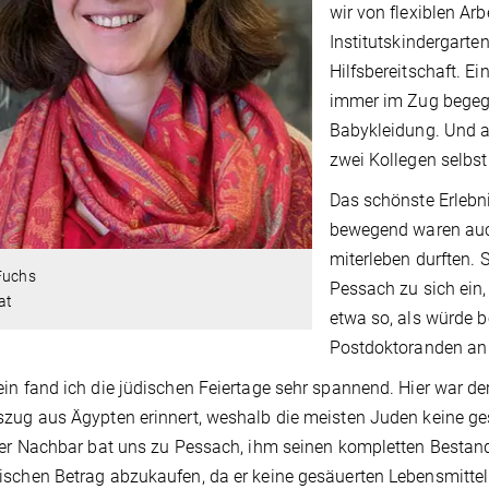
wir von flexiblen Ar
Institutskindergarte
Hilfsbereitschaft. E
immer im Zug begeg
Babykleidung. Und al
zwei Kollegen selbst
Das schönste Erlebni
bewegend waren auch
miterleben durften. 
Fuchs
Pessach zu sich ein, 
at
etwa so, als würde b
Postdoktoranden an 
in fand ich die jüdischen Feiertage sehr spannend. Hier war de
zug aus Ägypten erinnert, weshalb die meisten Juden keine ge
ser Nachbar bat uns zu Pessach, ihm seinen kompletten Bestan
schen Betrag abzukaufen, da er keine gesäuerten Lebensmittel 