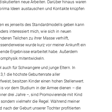
diskutierten neue Arbeiten. Darüber hinaus waren
s prima Ideen austauschen und Kontakte knüpfen
hen es jenseits des Standardmodells geben kann
rs interessiert mich, wie sich in neuen
eren Teilchen zu ihrer Masse verhilft,
ssenderweise wurde kurz vor meiner Ankunft ein
nnende Ergebnisse erarbeitet habe. Außerdem
Atomphysik mitentwickeln.
ael auch für Schwangere und junge Eltern. In
3,1 die höchste Geburtenrate aller
fweist, besitzen Kinder einen hohen Stellenwert.
lis vor dem Studium in der Armee dienen – die
ner drei Jahre –, sind Promovierende mit Kind
 sondern vielmehr die Regel. Während meiner
nach der Geburt unserer Tochter profitierten