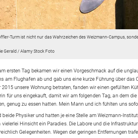
offler-Turm ist nicht nur das Wahrzeichen des Weizmann-Campus, sonde
e Gerald / Alamy Stock Foto
m ersten Tag bekamen wir einen Vorgeschmack auf die unglaubl
uns am Flughafen ab und gab uns eine kurze Führung über das
 2015 unsere Wohnung betraten, fanden wir einen gefüllten Kühl
rin für uns eingekauft, damit wir am folgenden Tag, an dem di
en, genug zu essen hatten. Mein Mann und ich fühlten uns sof
d beide Physiker und hatten je eine Stelle am Weizmann-Instit
in vielerlei Hinsicht ein Paradies. Die Labore und die Infrastruk
 reichlich Gelegenheiten. Wegen der geringen Entfernungen traf