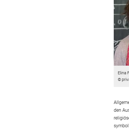
Elina 
© priv
Allgeme
den Aus
religiö
symboli