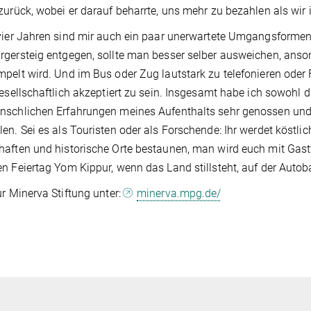
zurück, wobei er darauf beharrte, uns mehr zu bezahlen als wir 
vier Jahren sind mir auch ein paar unerwartete Umgangsform
gersteig entgegen, sollte man besser selber ausweichen, ans
pelt wird. Und im Bus oder Zug lautstark zu telefonieren oder 
gesellschaftlich akzeptiert zu sein. Insgesamt habe ich sowohl d
schlichen Erfahrungen meines Aufenthalts sehr genossen und 
en. Sei es als Touristen oder als Forschende: Ihr werdet köstl
aften und historische Orte bestaunen, man wird euch mit Gast
n Feiertag Yom Kippur, wenn das Land stillsteht, auf der Autob
ur Minerva Stiftung unter:
minerva.mpg.de/