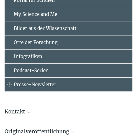
Portal für Schulen
My Science and Me
Bilder aus der Wissenschaft
Orte der Forschung
Infografiken
Podcast-Serien
Presse-Newsletter
Kontakt
Professor Dr. Stefan Mundlos
Originalveröffentlichung
Forschungsgruppenleiter