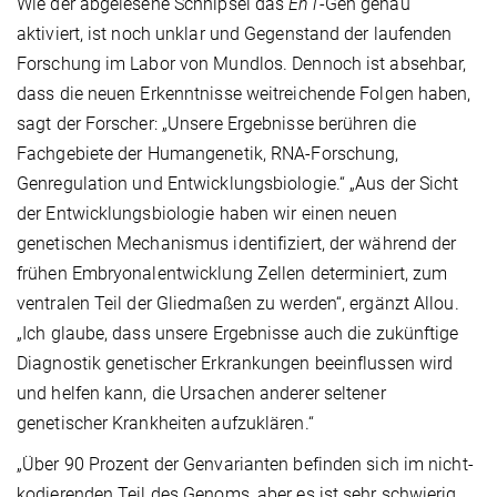
Wie der abgelesene Schnipsel das
En1
-Gen genau
aktiviert, ist noch unklar und Gegenstand der laufenden
Forschung im Labor von Mundlos. Dennoch ist absehbar,
dass die neuen Erkenntnisse weitreichende Folgen haben,
sagt der Forscher: „Unsere Ergebnisse berühren die
Fachgebiete der Humangenetik, RNA-Forschung,
Genregulation und Entwicklungsbiologie.“ „Aus der Sicht
der Entwicklungsbiologie haben wir einen neuen
genetischen Mechanismus identifiziert, der während der
frühen Embryonalentwicklung Zellen determiniert, zum
ventralen Teil der Gliedmaßen zu werden“, ergänzt Allou.
„Ich glaube, dass unsere Ergebnisse auch die zukünftige
Diagnostik genetischer Erkrankungen beeinflussen wird
und helfen kann, die Ursachen anderer seltener
genetischer Krankheiten aufzuklären.“
„Über 90 Prozent der Genvarianten befinden sich im nicht-
kodierenden Teil des Genoms, aber es ist sehr schwierig,