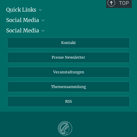
TOP
Quick Links
Social Media
Präsident
Social Media
Zahlen und Fakten
Bluesky
Jahresbericht
Mastodon
Facebook
Kontakt
Einkauf
LinkedIn
Instagram
Presse Newsletter
Meldestelle Fehlverhalten
TikTok
YouTube
Netiquette
Veranstaltungen
Themensammlung
RSS