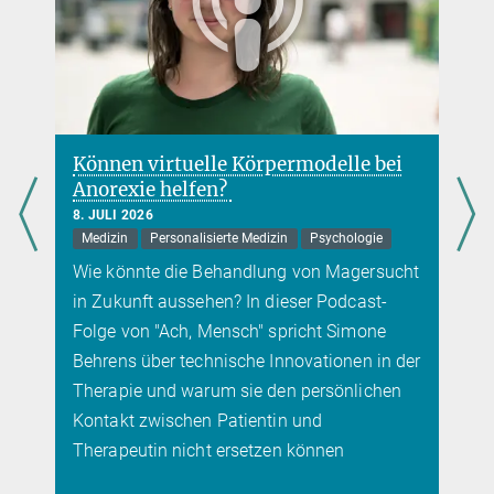
die Wissenschaft zur Bewältigung dieser Krise leisten? Auf dieser
Themenseite sammeln wir Beiträge aus verschiedenen
Forschungsfeldern an Max-Planck-Instituten zur Corona-
Pandemie.
mehr
Können virtuelle Körpermodelle bei
Anorexie helfen?
8. JULI 2026
Medizin
Personalisierte Medizin
Psychologie
Wie könnte die Behandlung von Magersucht
in Zukunft aussehen? In dieser Podcast-
Folge von "Ach, Mensch" spricht Simone
Behrens über technische Innovationen in der
Therapie und warum sie den persönlichen
Kontakt zwischen Patientin und
Therapeutin nicht ersetzen können