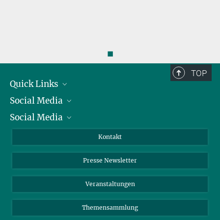
◼
TOP
Quick Links
Social Media
Präsident
Social Media
Zahlen und Fakten
Bluesky
Jahresbericht
Mastodon
Facebook
Kontakt
Einkauf
LinkedIn
Instagram
Presse Newsletter
Meldestelle Fehlverhalten
TikTok
YouTube
Netiquette
Veranstaltungen
Themensammlung