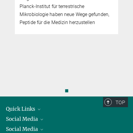
des Lebens vorzudringen
Planck-Institut für terrestrische
mehr
Mikrobiologie haben neue Wege gefunden,
Peptide für die Medizin herzustellen
Was Zellen in Form bringt
15. JUNI 2018
Anhand künstlicher Vesikel untersuchen Max-Planck-
Wissenschaftler die Dynamik von Biomembranen
mehr
◼
TOP
Quick Links
Social Media
Präsident
Social Media
Zahlen und Fakten
Bluesky