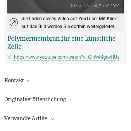
© Marušič et al, PNAS 2020
Sie finden dieses Video auf YouTube. Mit Klick
auf das Bild werden Sie dorthin weitergeleitet.
Polymermembran für eine künstliche
Zelle
https://www.youtube.com/watch?v=GInWMgtwHUs
Kontakt
Prof. Dr.-Ing. Kai Sundmacher
Originalveröffentlichung
Max-Planck-Institut für Dynamik komplexer technischer Systeme,
Magdeburg
Nika Marušič, Lado Otrin, Ziliang Zhao, Rafael B. Lira, Fotis L. Kyrilis,
+49 391 6110-351
Verwandte Artikel
Farzad Hamdi, Panagiotis L. Kastritis, Tanja Vidaković-Koch, Ivan
sundmacher@...
Ivanov, Kai Sundmacher, and Rumiana Dimova