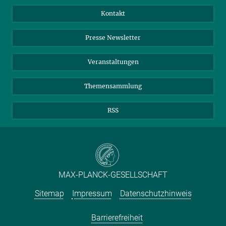
Jahresbericht
Mastodon
Facebook
Kontakt
Einkauf
LinkedIn
Instagram
Presse Newsletter
Meldestelle Fehlverhalten
TikTok
YouTube
Netiquette
Veranstaltungen
Themensammlung
RSS
MAX-PLANCK-GESELLSCHAFT
Sitemap
Impressum
Datenschutzhinweis
Barrierefreiheit