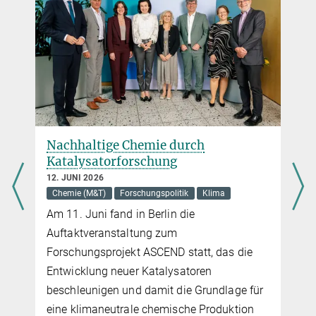
Was Zellen in Form bringt
15. JUNI 2018
Leben ist nur möglich, wenn Membranen einen Raum von der
Umgebung abgrenzen. Wie sie das tun und wie sie sich etwa bei
der Zellteilung verhalten, untersuchen Max-Planck-Forscher.
mehr
Elixiere aus der Ursuppe
Nachhaltige Chemie durch
Katalysatorforschung
15. JUNI 2018
RNA-Moleküle mit Enzymwirkung haben vermutlich bei der
12. JUNI 2026
Entstehung von Leben auf der Erde eine zentrale Rolle gespielt
Chemie (M&T)
Forschungspolitik
Klima
Am 11. Juni fand in Berlin die
mehr
Auftaktveranstaltung zum
Forschungsprojekt ASCEND statt, das die
Musik unter dem Mikroskop
Entwicklung neuer Katalysatoren
13. MAI 2014
beschleunigen und damit die Grundlage für
Tröpfchen lassen sich auf einem Mikrofluidik-Chip so genau
eine klimaneutrale chemische Produktion
kontrollieren, dass sie zum Musikinstrument werden