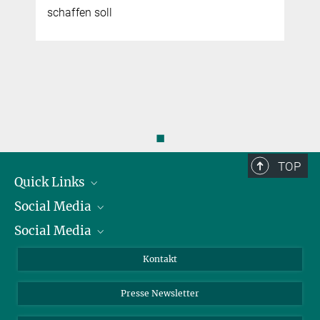
schaffen soll
mehr
◼
TOP
Quick Links
Social Media
Präsident
Social Media
Zahlen und Fakten
Bluesky
Jahresbericht
Mastodon
Facebook
Kontakt
Einkauf
LinkedIn
Instagram
Presse Newsletter
Meldestelle Fehlverhalten
TikTok
YouTube