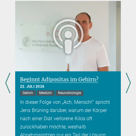
Nature Neuroscience, online 27. August 2019
Nadine Gogolla, Dr.
Max-Planck-Forschungsgruppenleiterin
Max-Planck-Institut für biologische Intelligenz (Standort
Martinsried), Martinsried
ngogolla@...
Beginnt Adipositas im Gehirn?
22. JULI 2026
Gehirn
Medizin
Neurobiologie
In dieser Folge von „Ach, Mensch!“ spricht
Jens Brüning darüber, warum der Körper
nach einer Diät verlorene Kilos oft
zurückhaben möchte, weshalb
Abnehmspritzen nur ein Teil der Lösung