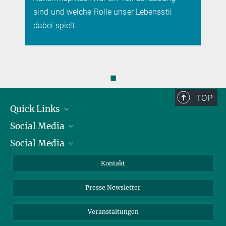
sind und welche Rolle unser Lebensstil
dabei spielt.
◼
TOP
Quick Links
Social Media
Präsident
Social Media
Zahlen und Fakten
Bluesky
Jahresbericht
Mastodon
Facebook
Kontakt
Einkauf
LinkedIn
Instagram
Presse Newsletter
Meldestelle Fehlverhalten
TikTok
YouTube
Netiquette
Veranstaltungen