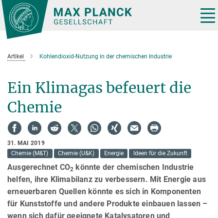
Hauptinhalt
Tog
nav
Artikel
Kohlendioxid-Nutzung in der chemischen Industrie
Ein Klimagas befeuert die
Chemie
31. MAI 2019
Chemie (M&T)
Chemie (U&K)
Energie
Ideen für die Zukunft
Ausgerechnet CO
könnte der chemischen Industrie
2
helfen, ihre Klimabilanz zu verbessern. Mit Energie aus
erneuerbaren Quellen könnte es sich in Komponenten
für Kunststoffe und andere Produkte einbauen lassen –
wenn sich dafür geeignete Katalysatoren und