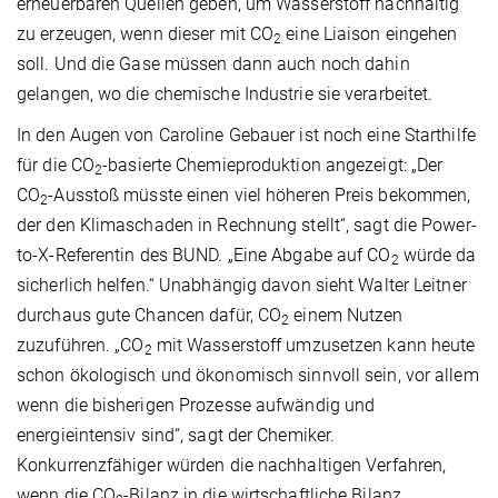
erneuerbaren Quellen geben, um Wasserstoff nachhaltig
zu erzeugen, wenn dieser mit CO
eine Liaison eingehen
2
soll. Und die Gase müssen dann auch noch dahin
gelangen, wo die chemische Industrie sie verarbeitet.
In den Augen von Caroline Gebauer ist noch eine Starthilfe
für die CO
-basierte Chemieproduktion angezeigt: „Der
2
CO
-Ausstoß müsste einen viel höheren Preis bekommen,
2
der den Klimaschaden in Rechnung stellt“, sagt die Power-
to-X-Referentin des BUND. „Eine Abgabe auf CO
würde da
2
sicherlich helfen.“ Unabhängig davon sieht Walter Leitner
durchaus gute Chancen dafür, CO
einem Nutzen
2
zuzuführen. „CO
mit Wasserstoff umzusetzen kann heute
2
schon ökologisch und ökonomisch sinnvoll sein, vor allem
wenn die bisherigen Prozesse aufwändig und
energieintensiv sind“, sagt der Chemiker.
Konkurrenzfähiger würden die nachhaltigen Verfahren,
wenn die CO
-Bilanz in die wirtschaftliche Bilanz