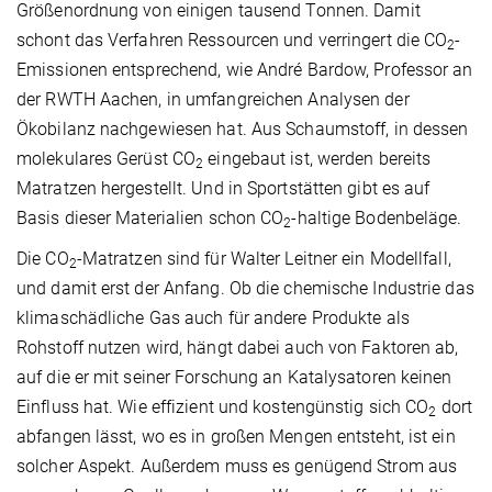
Größenordnung von einigen tausend Tonnen. Damit
schont das Verfahren Ressourcen und verringert die CO
-
2
Emissionen entsprechend, wie André Bardow, Professor an
der RWTH Aachen, in umfangreichen Analysen der
Ökobilanz nachgewiesen hat. Aus Schaumstoff, in dessen
molekulares Gerüst CO
eingebaut ist, werden bereits
2
Matratzen hergestellt. Und in Sportstätten gibt es auf
Basis dieser Materialien schon CO
-haltige Bodenbeläge.
2
Die CO
-Matratzen sind für Walter Leitner ein Modellfall,
2
und damit erst der Anfang. Ob die chemische Industrie das
klimaschädliche Gas auch für andere Produkte als
Rohstoff nutzen wird, hängt dabei auch von Faktoren ab,
auf die er mit seiner Forschung an Katalysatoren keinen
Einfluss hat. Wie effizient und kostengünstig sich CO
dort
2
abfangen lässt, wo es in großen Mengen entsteht, ist ein
solcher Aspekt. Außerdem muss es genügend Strom aus