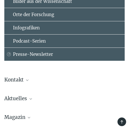
Bilder aus der Wissenschaft
Orte der Forschung
Infografiken
Podcast-Serien
Presse-Newsletter
Kontakt
Prof. Dr. Walter Leitner
Aktuelles
Max-Planck-Institut für Chemische Energiekonversion, Mülheim an
der Ruhr
+49 208 306-3614
Magazin
walter.leitner@...
TOP