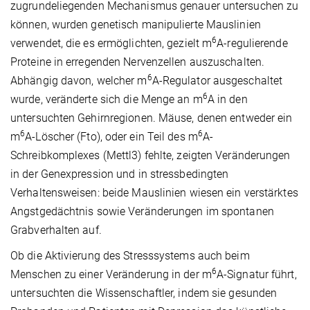
zugrundeliegenden Mechanismus genauer untersuchen zu
können, wurden genetisch manipulierte Mauslinien
6
verwendet, die es ermöglichten, gezielt m
A-regulierende
Proteine in erregenden Nervenzellen auszuschalten.
6
Abhängig davon, welcher m
A-Regulator ausgeschaltet
6
wurde, veränderte sich die Menge an m
A in den
untersuchten Gehirnregionen. Mäuse, denen entweder ein
6
6
m
A-Löscher (Fto), oder ein Teil des m
A-
Schreibkomplexes (Mettl3) fehlte, zeigten Veränderungen
in der Genexpression und in stressbedingten
Verhaltensweisen: beide Mauslinien wiesen ein verstärktes
Angstgedächtnis sowie Veränderungen im spontanen
Grabverhalten auf.
Ob die Aktivierung des Stresssystems auch beim
6
Menschen zu einer Veränderung in der m
A-Signatur führt,
untersuchten die Wissenschaftler, indem sie gesunden