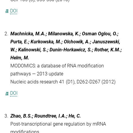
DOI
2.
Machnicka, M.A.; Milanowska, K.; Osman Oglou, O.;
Purta, E.; Kurkowska, M.; Olchowik, A.; Januszewski,
W.; Kalinowski, S.; Dunin-Horkawicz, S.; Rother, K.M.;
Helm, M.
MODOMICS: a database of RNA modification
pathways — 2013 update
Nucleic acids research 41 (D1), D262-D267 (2012)
DOI
3.
Zhao, B.S.; Roundtree, I.A.; He, C.
Post-transcriptional gene regulation by mRNA
modifications