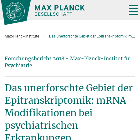
Hauptinhalt
Tog
nav
Max-Planck-Institute
Das unerforschte Gebiet der Epitranskriptomik: mRNA-Modifikationen bei psychiatrischen Erkrankungen
Forschungsbericht 2018 - Max-Planck-Institut für
Psychiatrie
Das unerforschte Gebiet der
Epitranskriptomik: mRNA-
Modifikationen bei
psychiatrischen
Erkrankungen