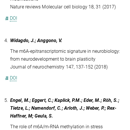
Nature reviews Molecular cell biology 18, 31 (2017)
DOI
4.
Widagdo, J.; Anggono, V.
The m6A‐epitranscriptomic signature in neurobiology:
from neurodevelopment to brain plasticity
Journal of neurochemistry 147, 137-152 (2018)
DOI
5.
Engel, M.; Eggert, C.; Kaplick, P.M.; Eder, M.; Röh, S.;
Tietze, L.; Namendorf, C.; Arloth, J.; Weber, P.; Rex-
Haffner, M; Geula, S.
The role of m6A/m-RNA methylation in stress