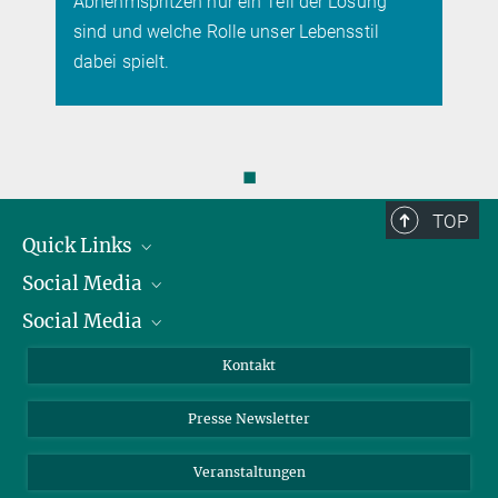
Abnehmspritzen nur ein Teil der Lösung
sind und welche Rolle unser Lebensstil
dabei spielt.
◼
TOP
Quick Links
Social Media
Präsident
Social Media
Zahlen und Fakten
Bluesky
Jahresbericht
Mastodon
Facebook
Kontakt
Einkauf
LinkedIn
Instagram
Presse Newsletter
Meldestelle Fehlverhalten
TikTok
YouTube
Netiquette
Veranstaltungen