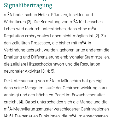
Signalübertragung
6
m
A findet sich in Hefen, Pflanzen, Insekten und
6
Wirbeltieren [3]. Die Bedeutung von m
A für tierisches
6
Leben wird dadurch unterstrichen, dass ohne m
A-
Regulation embryonales Leben nicht möglich ist [2]. Zu
6
den zellulären Prozessen, die bisher mit m
A in
Verbindung gebracht wurden, gehören unter anderem die
Erhaltung und Differenzierung embryonaler Stammzellen,
die zelluläre Hitzeschockantwort und die Regulation
neuronaler Aktivität [3; 4; 5].
6
Die Untersuchung von m
A im Mäusehirn hat gezeigt,
dass seine Menge im Laufe der Gehirnentwicklung stark
ansteigt und den höchsten Pegel im Erwachsenenalter
erreicht [4]. Dabei unterscheiden sich die Menge und die
6
m
A-Methylierungsmuster verschiedener Gehirnregionen
6
[4; 5]. Die genauen Funktionen, die m
A im erwachsenen