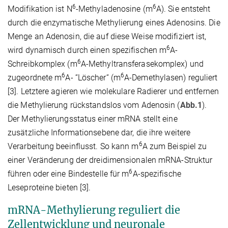
6
6
Modifikation ist N
-Methyladenosine (m
A). Sie entsteht
durch die enzymatische Methylierung eines Adenosins. Die
Menge an Adenosin, die auf diese Weise modifiziert ist,
6
wird dynamisch durch einen spezifischen m
A-
6
Schreibkomplex (m
A-Methyltransferasekomplex) und
6
6
zugeordnete m
A- “Löscher“ (m
A-Demethylasen) reguliert
[3]. Letztere agieren wie molekulare Radierer und entfernen
die Methylierung rückstandslos vom Adenosin (
Abb.1
).
Der Methylierungsstatus einer mRNA stellt eine
zusätzliche Informationsebene dar, die ihre weitere
6
Verarbeitung beeinflusst. So kann m
A zum Beispiel zu
einer Veränderung der dreidimensionalen mRNA-Struktur
6
führen oder eine Bindestelle für m
A-spezifische
Leseproteine bieten [3].
mRNA-Methylierung reguliert die
Zellentwicklung und neuronale