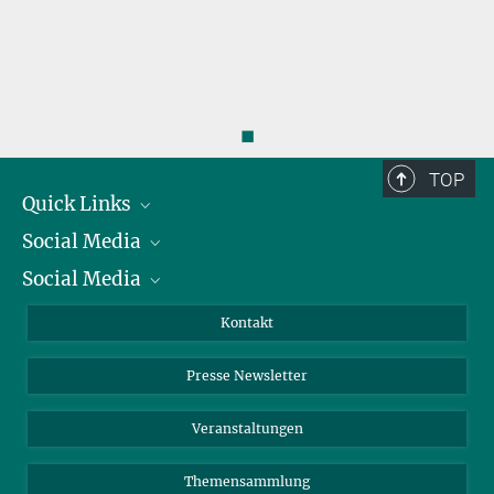
◼
TOP
Quick Links
Social Media
Präsident
Social Media
Zahlen und Fakten
Bluesky
Jahresbericht
Mastodon
Facebook
Kontakt
Einkauf
LinkedIn
Instagram
Presse Newsletter
Meldestelle Fehlverhalten
TikTok
YouTube
Netiquette
Veranstaltungen
Themensammlung