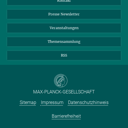
Kontakt
Einkauf
LinkedIn
Instagram
Presse Newsletter
Meldestelle Fehlverhalten
TikTok
YouTube
Netiquette
Veranstaltungen
Themensammlung
RSS
MAX-PLANCK-GESELLSCHAFT
Sitemap
Impressum
Datenschutzhinweis
Barrierefreiheit