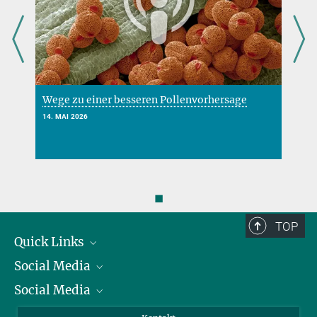
Wege zu einer besseren Pollenvorhersage
N
14. MAI 2026
2
◼
TOP
Quick Links
Social Media
Präsident
Social Media
Zahlen und Fakten
Bluesky
Jahresbericht
Mastodon
Facebook