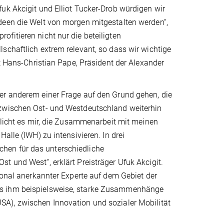
uk Akcigit und Elliot Tucker-Drob würdigen wir
deen die Welt von morgen mitgestalten werden“,
fitieren nicht nur die beteiligten
schaftlich extrem relevant, so dass wir wichtige
zt Hans-Christian Pape, Präsident der Alexander
er anderem einer Frage auf den Grund gehen, die
 zwischen Ost- und Westdeutschland weiterhin
öglicht es mir, die Zusammenarbeit mit meinen
alle (IWH) zu intensivieren. In drei
hen für das unterschiedliche
t und West“, erklärt Preisträger Ufuk Akcigit.
ional anerkannter Experte auf dem Gebiet der
es ihm beispielsweise, starke Zusammenhänge
SA), zwischen Innovation und sozialer Mobilität