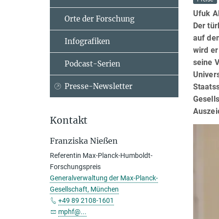
Ufuk A
Orte der Forschung
Der tü
auf de
Infografiken
wird er
seine V
Podcast-Serien
Univers
Presse-Newsletter
Staats
Gesells
Auszei
Kontakt
Franziska Nießen
Referentin Max-Planck-Humboldt-
Forschungspreis
Generalverwaltung der Max-Planck-
Gesellschaft, München
+49 89 2108-1601
mphf@...