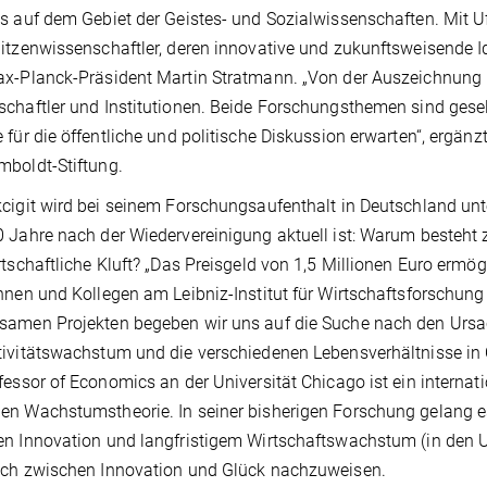
s auf dem Gebiet der Geistes- und Sozialwissenschaften. Mit Uf
itzenwissenschaftler, deren innovative und zukunftsweisende I
x-Planck-Präsident Martin Stratmann. „Von der Auszeichnung pro
chaftler und Institutionen. Beide Forschungsthemen sind gesell
 für die öffentliche und politische Diskussion erwarten“, ergän
boldt-Stiftung.
cigit wird bei seinem Forschungsaufenthalt in Deutschland unt
 Jahre nach der Wiedervereinigung aktuell ist: Warum besteht
rtschaftliche Kluft? „Das Preisgeld von 1,5 Millionen Euro erm
nnen und Kollegen am Leibniz-Institut für Wirtschaftsforschung H
amen Projekten begeben wir uns auf die Suche nach den Ursac
ivitätswachstum und die verschiedenen Lebensverhältnisse in Os
fessor of Economics an der Universität Chicago ist ein internat
en Wachstumstheorie. In seiner bisherigen Forschung gelang 
n Innovation und langfristigem Wirtschaftswachstum (in den U
uch zwischen Innovation und Glück nachzuweisen.