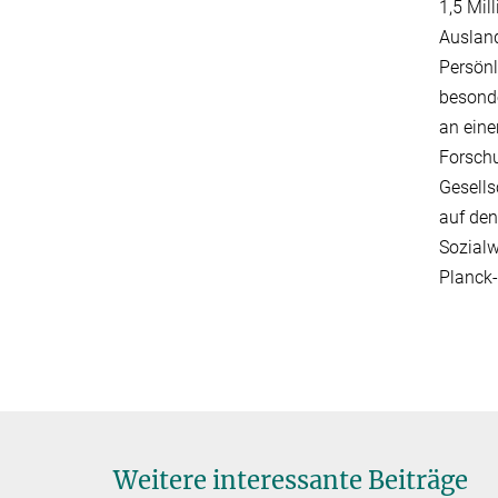
1,5 Mil
Ausland
Persönl
besonde
an ein
Forschu
Gesells
auf den
Sozialw
Planck-
Weitere interessante Beiträge