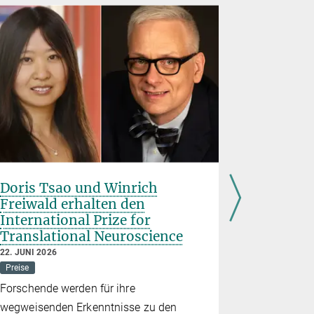
Doris Tsao und Winrich
„Demokra
Freiwald erhalten den
selbstve
International Prize for
18. JUNI 202
Translational Neuroscience
Demokratie
22. JUNI 2026
Highlights
Preise
2026 waren
Forschende werden für ihre
einem Expe
wegweisenden Erkenntnisse zu den
der Demokra