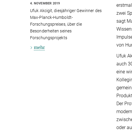
4. NOVEMBER 2019
erstmal
Ufuk Akcigit, diesjähriger Gewinner des
zwei Sp
Max-Planck-Humboldt-
sagt Ma
Forschungspreises, über die
Wissens
Besonderheiten seines
Impulse
Forschungsprojekts
von Hum
mehr
Ufuk Ak
auch 30
eine wi
Kollegi
gemeins
Produkt
Der Pro
modern
zwische
oder a