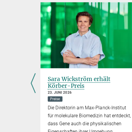
ür Davor
Sara Wickström erhält
Körber-Preis
23. JUNI 2026
Preise
irektor
Die Direktorin am Max-Planck-Institut
r
für molekulare Biomedizin hat entdeckt,
em Paul
dass Gene auch die physikalischen
edter-Preis
Eigenschaften ihrer Umgebung