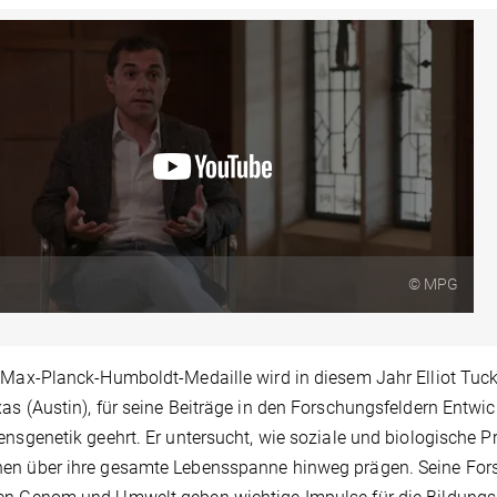
© MPG
 Max-Planck-Humboldt-Medaille wird in diesem Jahr Elliot Tucke
as (Austin), für seine Beiträge in den Forschungsfeldern Entw
ensgenetik geehrt. Er untersucht, wie soziale und biologische
en über ihre gesamte Lebensspanne hinweg prägen. Seine Fo