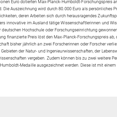
lionen Euro dotierten Max-Planck-Humboldt-Forschungspreis an
. Die Auszeichnung wird durch 80.000 Euro als persönliches Pr
ichkeiten, deren Arbeiten sich durch herausragendes Zukunfts
rs innovative im Ausland tätige Wissenschaftlerinnen und Wisse
er deutschen Hochschule oder Forschungseinrichtung gewonnen
ng finanzierte Preis löst den Max-Planck-Forschungspreis ab,
chaft bisher jährlich an zwei Forscherinnen oder Forscher verli
 Gebieten der Natur- und Ingenieurwissenschaften, der Lebens
issenschaften vergeben. Zudem können bis zu zwei weitere Per
Humboldt-Medaille ausgezeichnet werden. Diese ist mit einem P