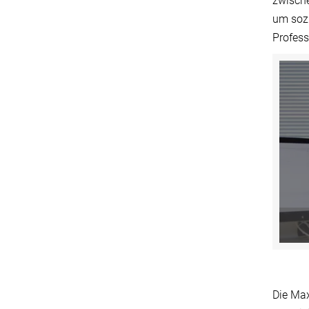
zwische
um sozi
Profess
Die Max