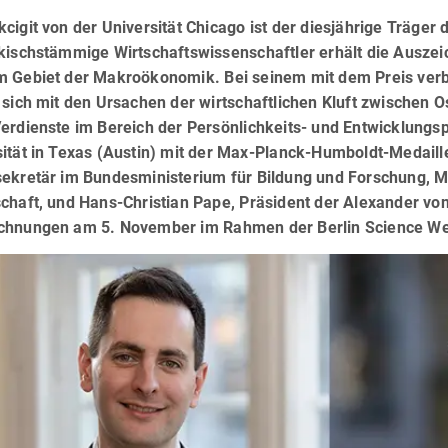
kcigit von der Universität Chicago ist der diesjährige Träg
rkischstämmige Wirtschaftswissenschaftler erhält die Ausze
m Gebiet der Makroökonomik. Bei seinem mit dem Preis ver
 sich mit den Ursachen der wirtschaftlichen Kluft zwischen 
erdienste im Bereich der Persönlichkeits- und Entwicklungsp
ität in Texas (Austin) mit der Max-Planck-Humboldt-Medaill
sekretär im Bundesministerium für Bildung und Forschung, M
chaft, und Hans-Christian Pape, Präsident der Alexander vo
chnungen am 5. November im Rahmen der Berlin Science W