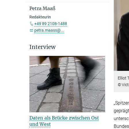
Petra Maaß
Redakteurin
+49 89 2108-1488
petra.maass@...
Interview
Elliot
© Vic
„Spitze
geprägt
Daten als Brücke zwischen Ost
untersc
und West
Bundesf