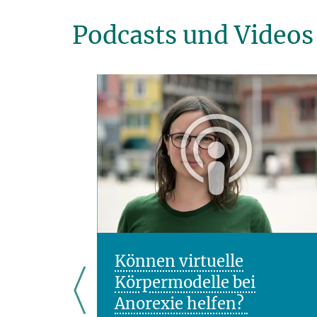
Podcasts und Videos
ten und
Können virtuelle
?
Körpermodelle bei
Anorexie helfen?