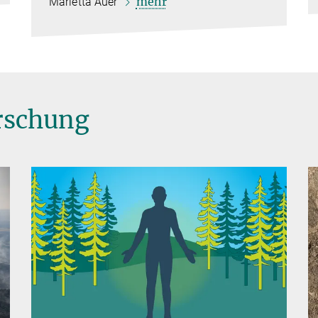
mehr
Marietta Auer
orschung