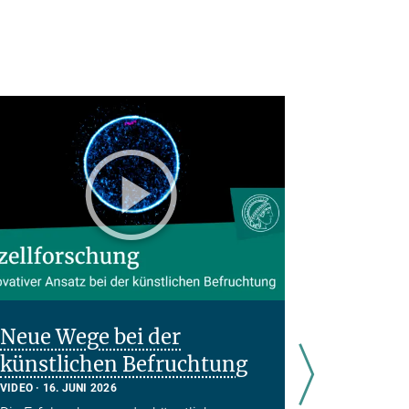
Neue Wege bei der
Drei Rä
künstlichen Befruchtung
PODCAST
19
Drei aktuel
VIDEO
16. JUNI 2026