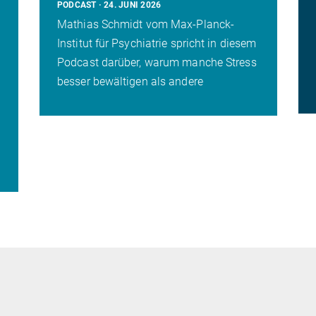
PODCAST
24. JUNI 2026
Mathias Schmidt vom Max-Planck-
Institut für Psychiatrie spricht in diesem
Podcast darüber, warum manche Stress
besser bewältigen als andere