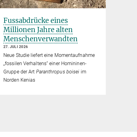
Fussabdrücke eines
Millionen Jahre alten
Menschenverwandten
27. JULI 2026
Neue Studie liefert eine Momentaufnahme
„fossilen Verhaltens“ einer Homininen-
Gruppe der Art
Paranthropus boisei
im
Norden Kenias