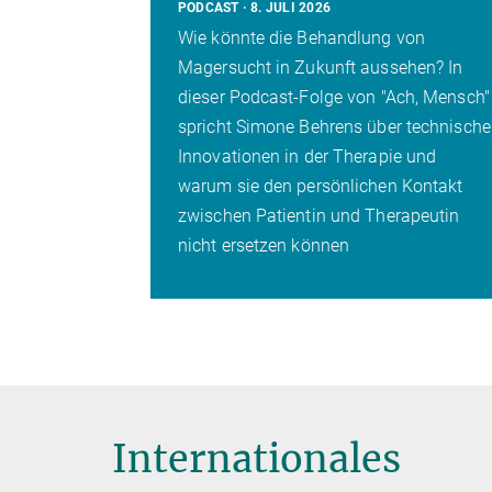
n enormen
PODCAST
8. JULI 2026
oße Risiken.
Wie könnte die Behandlung von
ysteme
Magersucht in Zukunft aussehen? In
und wie
dieser Podcast-Folge von "Ach, Mensch"
e unsere
spricht Simone Behrens über technische
owie die
Innovationen in der Therapie und
ussen
warum sie den persönlichen Kontakt
zwischen Patientin und Therapeutin
nicht ersetzen können
Internationales