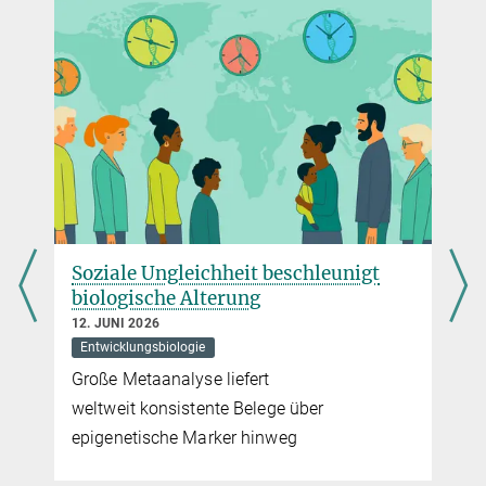
Source
DOI
ziale Ungleichheit beschleunigt
Ursprung 
ologische Alterung
10. JUNI 2026
Evolution
V
. JUNI 2026
ntwicklungsbiologie
Die Umstellu
oße Metaanalyse liefert
Ernährung k
ltweit konsistente Belege über
spektakulär
igenetische Marker hinweg
haben