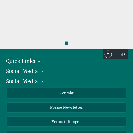
◼
TOP
Quick Links
Social Media
Präsident
Social Media
Zahlen und Fakten
Bluesky
Jahresbericht
Mastodon
Facebook
Kontakt
Einkauf
LinkedIn
Instagram
Presse Newsletter
Meldestelle Fehlverhalten
TikTok
YouTube
Netiquette
Veranstaltungen